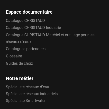
pression augmente. La résistance à l’arrachement
Espace documentaire
et tenue en pression de haute performance sont
testées en laboratoire selon les normes de
Catalogue CHRISTAUD
Joint torique
références requises.
XXL et joint de
Catalogue CHRISTAUD Industrie
sécurité pour une étanchéité parfaite.
Catalogue CHRISTAUD Matériel et outillage pour les
L’écrasement du joint XXL dans la plage de
réseaux d'eaux
diamètres donnée permet de rattraper les défauts
Catalogues partenaires
de surface des tubes tout en garantissant
Glossaire
l’étanchéité. La conception du raccord permet une
Guides de choix
compression du joint en fonction de la pression.
En cas de surpression, le joint de sécurité prend le
Notre métier
relais et garantit l’étanchéité de la liaison. Gamme
Spécialiste réseaux d’eau
: Ø14-18 mm, Ø19-22 mm, Ø24-28 mm, Ø31-35
Spécialiste réseaux industriels
mm, Ø40-43 mm, Ø48-51 mm, Ø60-64 mm.
Spécialiste Smartwater
La gamme PLASS4
permet de raccorder