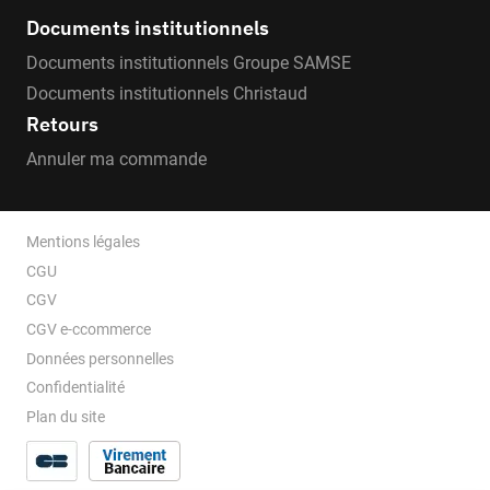
aisément les matériaux rigides les plus courants
Documents institutionnels
(galva, inox, cuivre, plomb, PVC, ABS) avec des
Documents institutionnels Groupe SAMSE
tubes PE
. Gamme de raccords : Manchons,
Documents institutionnels Christaud
coudes, raccords côté PEHD du Ø 25, Ø 32 et Ø50.
Retours
Plage de tolérance couverte côté multi matériaux :
15 à 50 mm selon les diamètres. Caractéristiques
Annuler ma commande
: étanchéité par joint torique, verrouillage par
bague d'ancrage. Résistance à l’arrachement très
Mentions légales
élevée sur tout type de matériau. Durabilité : testé
CGU
au vieillissement à 50 ans.
CGV
CGV e-ccommerce
Données personnelles
Confidentialité
Plan du site