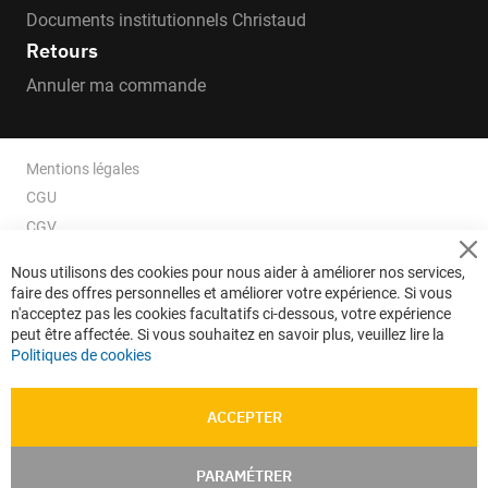
Documents institutionnels Christaud
Retours
Annuler ma commande
Mentions légales
CGU
CGV
CGV e-ccommerce
Cl
Nous utilisons des cookies pour nous aider à améliorer nos services,
Co
Données personnelles
faire des offres personnelles et améliorer votre expérience. Si vous
Ba
Confidentialité
n'acceptez pas les cookies facultatifs ci-dessous, votre expérience
peut être affectée. Si vous souhaitez en savoir plus, veuillez lire la
Plan du site
Politiques de cookies
ACCEPTER
PARAMÉTRER