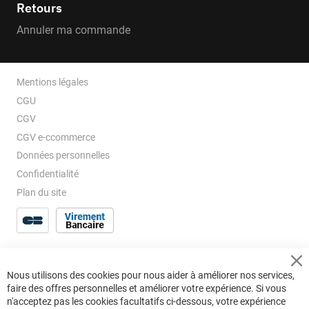
Retours
Annuler ma commande
Mentions légales
CGU
CGV
CGV e-ccommerce
Données personnelles
Confidentialité
Plan du site
Cl
Nous utilisons des cookies pour nous aider à améliorer nos services,
Co
faire des offres personnelles et améliorer votre expérience. Si vous
Ba
n'acceptez pas les cookies facultatifs ci-dessous, votre expérience