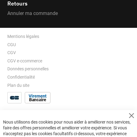
Retours
Annuler ma commande
Mentions légales
CGU
CGV
CGV e-ccommerce
Données personnelles
Confidentialité
Plan du site
Cl
Nous utilisons des cookies pour nous aider à améliorer nos services,
Co
faire des offres personnelles et améliorer votre expérience. Si vous
Ba
n'acceptez pas les cookies facultatifs ci-dessous, votre expérience