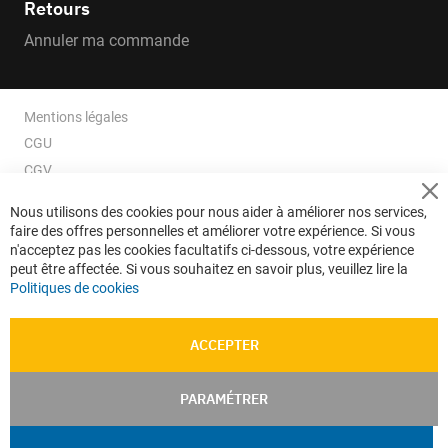
Retours
Annuler ma commande
Mentions légales
CGU
CGV
CGV e-ccommerce
Cl
Nous utilisons des cookies pour nous aider à améliorer nos services,
Co
Données personnelles
faire des offres personnelles et améliorer votre expérience. Si vous
Ba
Confidentialité
n'acceptez pas les cookies facultatifs ci-dessous, votre expérience
peut être affectée. Si vous souhaitez en savoir plus, veuillez lire la
Plan du site
Politiques de cookies
ACCEPTER
PARAMÉTRER