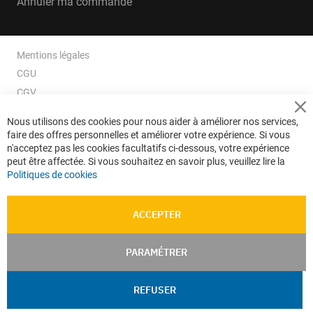
Annuler ma commande
Mentions légales
CGU
CGV
CGV e-ccommerce
Cl
Nous utilisons des cookies pour nous aider à améliorer nos services,
Co
Données personnelles
faire des offres personnelles et améliorer votre expérience. Si vous
Ba
Confidentialité
n'acceptez pas les cookies facultatifs ci-dessous, votre expérience
peut être affectée. Si vous souhaitez en savoir plus, veuillez lire la
Plan du site
Politiques de cookies
ACCEPTER
PARAMÉTRER
REFUSER