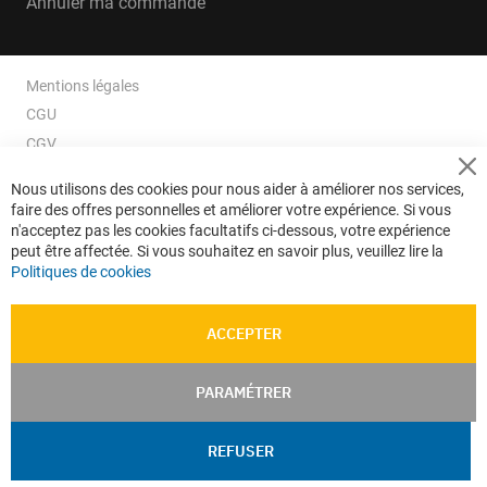
Annuler ma commande
Mentions légales
CGU
CGV
CGV e-ccommerce
Cl
Nous utilisons des cookies pour nous aider à améliorer nos services,
Co
Données personnelles
faire des offres personnelles et améliorer votre expérience. Si vous
Ba
Confidentialité
n'acceptez pas les cookies facultatifs ci-dessous, votre expérience
peut être affectée. Si vous souhaitez en savoir plus, veuillez lire la
Plan du site
Politiques de cookies
ACCEPTER
PARAMÉTRER
REFUSER