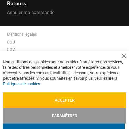
Retours
Annuler ma commande
Mentions légales
CGU
CGV
CGV e-ccommerce
Cl
Nous utilisons des cookies pour nous aider à améliorer nos services,
Co
Données personnelles
faire des offres personnelles et améliorer votre expérience. Si vous
Ba
Confidentialité
n'acceptez pas les cookies facultatifs ci-dessous, votre expérience
peut être affectée. Si vous souhaitez en savoir plus, veuillez lire la
Plan du site
Politiques de cookies
ACCEPTER
PARAMÉTRER