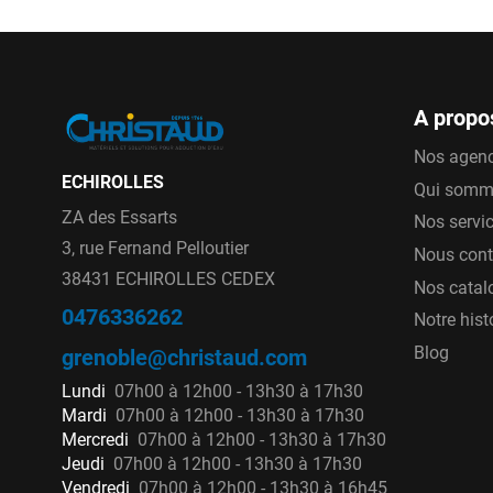
For
For
ell
A propo
Mo
uti
Nos agen
ECHIROLLES
Mod
Qui somm
ZA des Essarts
Nos servi
MONObox™
3, rue Fernand Pelloutier
Nous cont
38431 ECHIROLLES CEDEX
Nos catal
La gamme de regards et chambres d'accès 
0476336262
Notre hist
rehausses. La gamme se divise en deux so
Blog
grenoble@christaud.com
MO
Lundi
07h00 à 12h00 - 13h30 à 17h30
Mardi
07h00 à 12h00 - 13h30 à 17h30
La
Mercredi
07h00 à 12h00 - 13h30 à 17h30
Jeudi
07h00 à 12h00 - 13h30 à 17h30
Vendredi
07h00 à 12h00 - 13h30 à 16h45