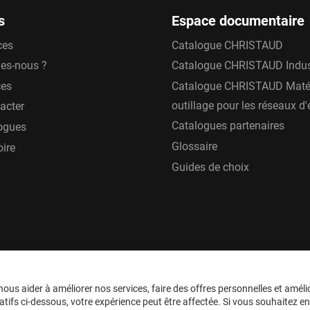
s
Espace documentaire
ces
Catalogue CHRISTAUD
es-nous ?
Catalogue CHRISTAUD Indus
ces
Catalogue CHRISTAUD Matér
outillage pour les réseaux d
acter
Catalogues partenaires
ogues
Glossaire
oire
Guides de choix
ous aider à améliorer nos services, faire des offres personnelles et améli
tifs ci-dessous, votre expérience peut être affectée. Si vous souhaitez en sa