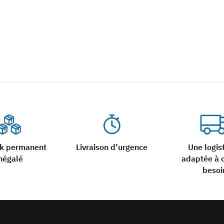
ck permanent
Livraison d’urgence
Une logis
négalé
adaptée à 
besoi