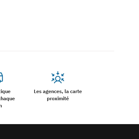
tique
Les agences, la carte
chaque
proximité
n