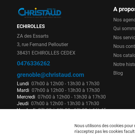
A propo
Nos agen
ECHIROLLES
Qui somm
ZA des Essarts
Nos servi
3, rue Fernand Pelloutier
Nous cont
38431 ECHIROLLES CEDEX
Nos catal
0476336262
Notre hist
Blog
grenoble@christaud.com
Lundi
07h00 à 12h00 - 13h30 à 17h30
Mardi
07h00 à 12h00 - 13h30 à 17h30
Mercredi
07h00 à 12h00 - 13h30 à 17h30
Jeudi
07h00 à 12h00 - 13h30 à 17h30
Vendredi
07h00 à 12h00 - 13h30 à 16h45
Nous utilisons des cookies pour n
n'acceptez pas les cookies faculta