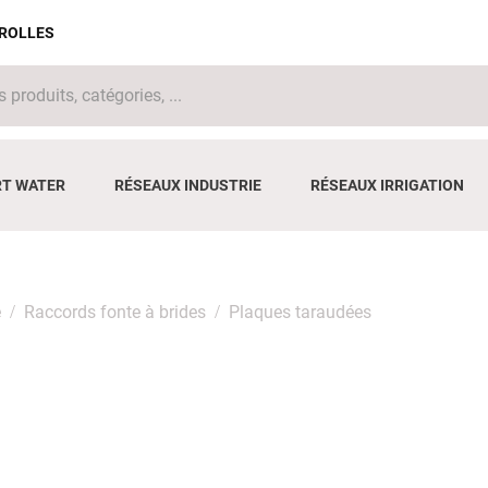
IROLLES
T WATER
RÉSEAUX INDUSTRIE
RÉSEAUX IRRIGATION
e
Raccords fonte à brides
Plaques taraudées