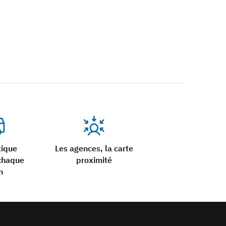
tique
Les agences, la carte
chaque
proximité
n