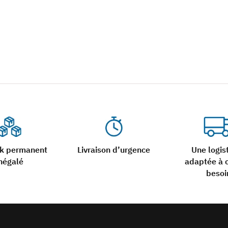
ck permanent
Livraison d’urgence
Une logis
négalé
adaptée à 
besoi