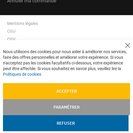
Annuler ma commande
Mentions légales
CGU
CGV
CGV e-ccommerce
Cl
Nous utilisons des cookies pour nous aider à améliorer nos services,
Co
Données personnelles
faire des offres personnelles et améliorer votre expérience. Si vous
Ba
Confidentialité
n'acceptez pas les cookies facultatifs ci-dessous, votre expérience
peut être affectée. Si vous souhaitez en savoir plus, veuillez lire la
Plan du site
Politiques de cookies
ACCEPTER
PARAMÉTRER
REFUSER