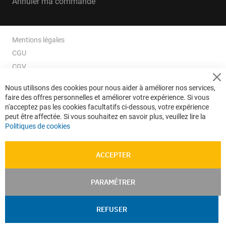
Annuler ma commande
Mentions légales
CGU
CGV
CGV e-ccommerce
Cl
Nous utilisons des cookies pour nous aider à améliorer nos services,
Co
Données personnelles
faire des offres personnelles et améliorer votre expérience. Si vous
Ba
Confidentialité
n'acceptez pas les cookies facultatifs ci-dessous, votre expérience
peut être affectée. Si vous souhaitez en savoir plus, veuillez lire la
Plan du site
Politiques de cookies
ACCEPTER
PARAMÉTRER
REFUSER