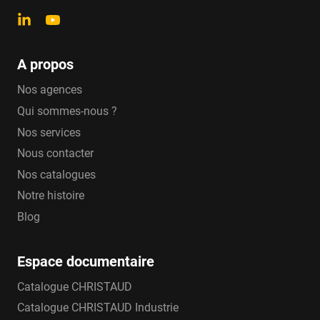
distribués par
Christaud
A propos
Raccords George Fischer
: les raccords
Nos agences
électrosoudables George Fischer sont fabriqués
Qui sommes-nous ?
en PE100 avec des indicateurs de soudage. - Les
Nos services
raccords du diamètre 20 à 63 mm sont dotés de
Nous contacter
systèmes de pré-fixation intégrés.
Nos catalogues
Raccords Plasson
: les raccords électrosoudables
Notre histoire
Plasson, grâce à une résistance gaînée de PE,
Blog
permet une meilleure soudure avec une
distribution homogène de l’énergie et une
Espace documentaire
meilleure protection mécanique. Tout comme les
Catalogue CHRISTAUD
raccords électrosoudables George Fischer, les
Catalogue CHRISTAUD Industrie
raccords Plasson possèdent un indicateur de