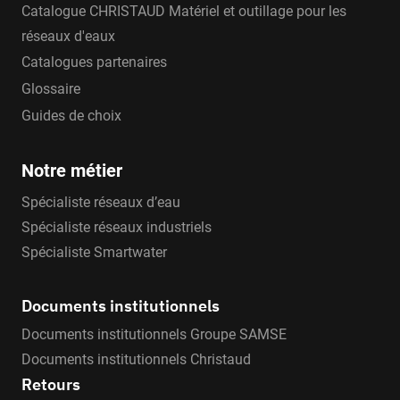
Catalogue CHRISTAUD Matériel et outillage pour les
fusion qui donne des indications sur le degré de
réseaux d'eaux
dilatation du PE dans la zone de soudage. Les
raccords électrosoudables peuvent être utilisés
Catalogues partenaires
sous pression et à une température de 20 °C
Glossaire
comme température de référence et un maximum
Guides de choix
de 40° (au delà de 20°C, appliquer un coefficient
de détimbrage).
Notre métier
Raccords SAB System Group
: les raccords à
Spécialiste réseaux d’eau
électrofusion PE100 System Group sont utilisés
Spécialiste réseaux industriels
pour des raccordements de tubes en PE avec
Spécialiste Smartwater
d’autres canalisations pressurisées. La soudure
se fait par machines à souder et est surveillée
Documents institutionnels
grâce à des témoins de fusion. Les instructions
Documents institutionnels Groupe SAMSE
d’installation peuvent être lues automatiquement
Documents institutionnels Christaud
par l’appareil grâce au code-barres reporté sur
Retours
chaque raccord. La gamme de raccords System