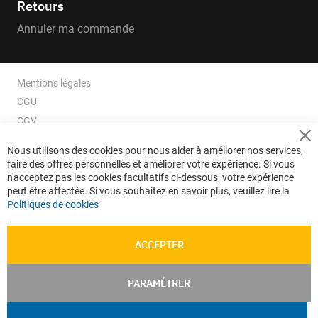
Retours
Annuler ma commande
Mentions légales
CGU
CGV
CGV e-ccommerce
Cl
Nous utilisons des cookies pour nous aider à améliorer nos services,
Co
Données personnelles
faire des offres personnelles et améliorer votre expérience. Si vous
Ba
Confidentialité
n'acceptez pas les cookies facultatifs ci-dessous, votre expérience
peut être affectée. Si vous souhaitez en savoir plus, veuillez lire la
Plan du site
Politiques de cookies
ACCEPTER
PARAMÉTRER