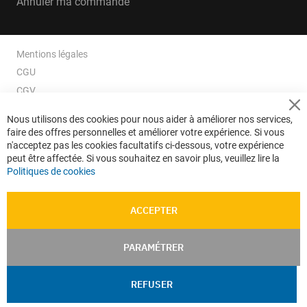
Annuler ma commande
Mentions légales
CGU
CGV
CGV e-ccommerce
Cl
Nous utilisons des cookies pour nous aider à améliorer nos services,
Co
Données personnelles
faire des offres personnelles et améliorer votre expérience. Si vous
Ba
Confidentialité
n'acceptez pas les cookies facultatifs ci-dessous, votre expérience
peut être affectée. Si vous souhaitez en savoir plus, veuillez lire la
Plan du site
Politiques de cookies
ACCEPTER
PARAMÉTRER
REFUSER