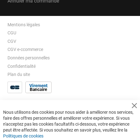
Annuler ma commande
Mentions légales
CGU
CGV
CGV e-ccommerce
Données personnelles
Confidentialité
Plan du site
Cl
Nous utilisons des cookies pour nous aider à améliorer nos services,
Co
faire des offres personnelles et améliorer votre expérience. Si vous
Ba
n'acceptez pas les cookies facultatifs ci-dessous, votre expérience
peut être affectée. Si vous souhaitez en savoir plus, veuillez lire la
Politiques de cookies