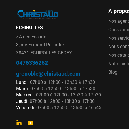
DN 100
A propo
DN 150
Les poteaux peuvent être de différentes ha
Nos agen
ECHIROLLES
d’une hauteur :
Qui somm
ZA des Essarts
Nos servi
1.0 m (hauteur standard)
3, rue Fernand Pelloutier
1.2 m
Nous cont
38431 ECHIROLLES CEDEX
1.4 m
Nos catal
1.6 m
0476336262
Notre hist
1.8 m
Blog
grenoble@christaud.com
2.0 m
Lundi
07h00 à 12h00 - 13h30 à 17h30
Lors de l’installation d’un poteau incendie,
Mardi
07h00 à 12h00 - 13h30 à 17h30
massifs en béton. Autre possibilité, les 
Mercredi
07h00 à 12h00 - 13h30 à 17h30
Jeudi
07h00 à 12h00 - 13h30 à 17h30
coupure automatique de l’alimentation (ve
Vendredi
07h00 à 12h00 - 13h30 à 16h45
Des poteaux d’incendie de dernière généra
soit de connaitre l’état d’ouvertur
soit de faire une corrélation d’écoute