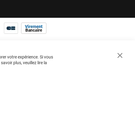
 appareils de protection incendie
coffre (Saphir chez Bayard ; Atlas+ chez
ncendie avec un réseau sous pression.
Cette
orer votre expérience. Si vous
Close
voir plus, veuillez lire la
Cookie
Bar
BESOIN
D'AIDE ?