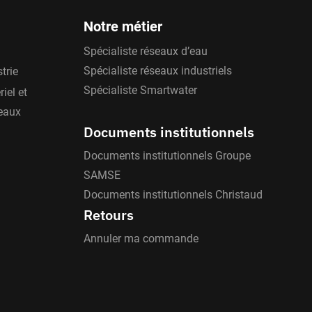
Notre métier
e corps du poteau qui sera sous terre est
Spécialiste réseaux d’eau
Spécialiste réseaux industriels
trie
Spécialiste Smartwater
iel et
'eaux
Documents institutionnels
Documents institutionnels Groupe
SAMSE
Documents institutionnels Christaud
c des barrières de protection ou des
Retours
 comprenant un clapet permettant la
Annuler ma commande
 la perte d’un volume conséquent d’eau.
: