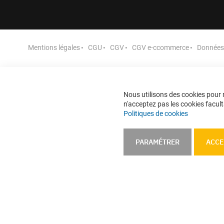
Les poteaux inc
Mentions légales
CGU
CGV
CGV e-ccommerce
Données 
Les poteaux incendie surpressés sont reco
incongelables. Ils existent en version av
PAM).
Ils permettent le raccordement au-d
Nous utilisons des cookies pour n
surpression peut être permanente ou en su
n'acceptez pas les cookies faculta
Politiques de cookies
PARAMÉTRER
ACCE