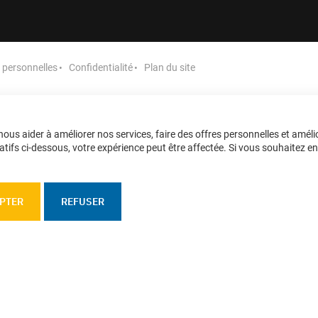
endie surpressés
personnelles
Confidentialité
Plan du site
nnaissables à leur couleur jaune.
Ces poteaux incendie sont des
ec un coffre (Emeraude chez Bayard ; Elancio chez PAM) ou sans 
essus du sol du matériel mobile des services de lutte contre l’i
ous aider à améliorer nos services, faire des offres personnelles et améli
rpression au moment de l’utilisation.
tifs ci-dessous, votre expérience peut être affectée. Si vous souhaitez en sa
PTER
REFUSER