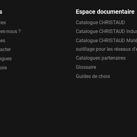
s
Espace documentaire
uteurs pour s’adapter notamment aux contraintes de gel. Ainsi l
ces
Catalogue CHRISTAUD
es-nous ?
Catalogue CHRISTAUD Indus
ces
Catalogue CHRISTAUD Matér
outillage pour les réseaux d
acter
Catalogues partenaires
ogues
Glossaire
oire
Guides de choix
 il est préférable de le protéger des risques de la circulation ave
poteaux d’incendies peuvent également être équipés d’un système
rsion renversable ou choc). En cas d’accident, ce système évite
tion peuvent être équipés de systèmes électroniques permettant 
e du poteau et de compter les volumes consommés
 de fuite