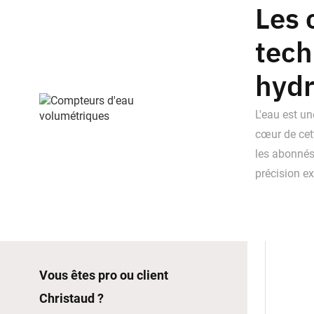
Les 
tech
hydr
L'eau est un
cœur de cet
les abonnés
précision ex
Vous êtes pro ou client
Christaud ?