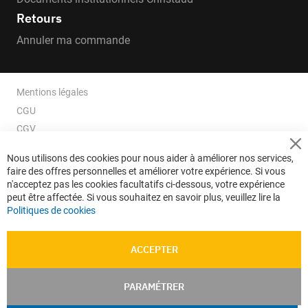
Retours
Annuler ma commande
Mentions légales
CGU
CGV
CGV e-ccommerce
Cl
Nous utilisons des cookies pour nous aider à améliorer nos services,
Co
Données personnelles
faire des offres personnelles et améliorer votre expérience. Si vous
Ba
Confidentialité
n'acceptez pas les cookies facultatifs ci-dessous, votre expérience
peut être affectée. Si vous souhaitez en savoir plus, veuillez lire la
Plan du site
Politiques de cookies
ACCEPTER
PARAMÉTRER