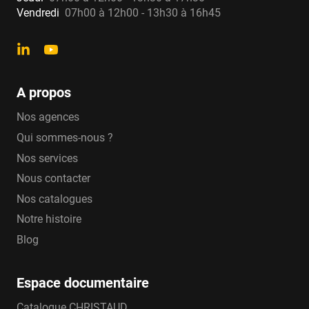
Modèles de compteurs
Vendredi
07h00 à 12h00 - 13h30 à 16h45
électromagnétiques Khrone
Compteurs Waterflux 3070 - 3100
A propos
Compteurs de diamètre nominal 50mm au DN
Nos agences
300mm. Ce compteur se décline en deux modèles
Qui sommes-nous ?
: avec afficheur intégré ou afficheur déporté.
Nos services
Nous contacter
Nos catalogues
Notre histoire
Blog
Espace documentaire
Catalogue CHRISTAUD