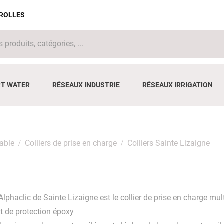
IROLLES
T WATER
RÉSEAUX INDUSTRIE
RÉSEAUX IRRIGATION
able
Colliers de prise en charge
Colliers Sainte Lizaigne
 Alphaclic de Sainte Lizaigne est le collier de prise en charge mu
t de protection époxy