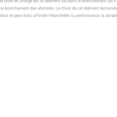
 de prise en charge est un élément clé dans le branchement car il 
 le branchement des abonnés. Le choix de cet élément demande un
ation et peut donc affecter l’étanchéité, la performance, la durab