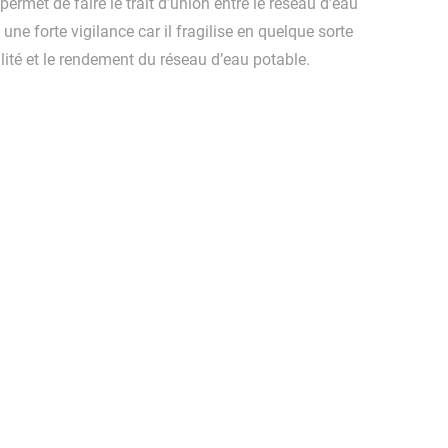
permet de faire le trait d’union entre le réseau d’eau
e forte vigilance car il fragilise en quelque sorte
ilité et le rendement du réseau d’eau potable.