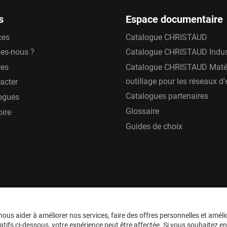
s
Espace documentaire
 conditions de mise en œuvre
ces
Catalogue CHRISTAUD
iques primordiales de choix.
es-nous ?
Catalogue CHRISTAUD Indus
durabilité et de fiabilité,
ces
Catalogue CHRISTAUD Matér
ovant de collier de prise en
outillage pour les réseaux d
acter
Catalogues partenaires
ogues
pte à tous les matériaux de
Glossaire
oire
s diamètres possibles. De
Guides de choix
poxy lui confère des
nsions et la géométrie
ttent d’avoir une tenue dans
 Lizaigne garantit une pose
me de serrage contrôlé d’une
ous aider à améliorer nos services, faire des offres personnelles et améli
ifiée, son système de
tifs ci-dessous, votre expérience peut être affectée. Si vous souhaitez en sa