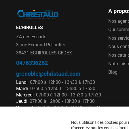
A propo
Pour cela, sa qualité, sa longévité et ses
Nos agen
simples et sécurisées sont des caractérist
ECHIROLLES
Qui somm
Pour répondre à ces besoins d’efficacité, de 
ZA des Essarts
Nos servi
Sainte-Lizaigne a développé un concept inn
3, rue Fernand Pelloutier
Nous cont
charge : l'ALPHACLIC.
38431 ECHIROLLES CEDEX
Nos catal
Le collier Sainte Lizaigne Alphaclic s’ada
0476336262
Notre hist
tuyau PE, PVC, Fonte mais aussi à tous le
Blog
grenoble@christaud.com
par sa conception, la fonte GS revêtue d’é
Lundi
07h00 à 12h00 - 13h30 à 17h30
propriétés d’endurance alors que ses dime
Mardi
07h00 à 12h00 - 13h30 à 17h30
unique de son joint d’étanchéité lui perme
Mercredi
07h00 à 12h00 - 13h30 à 17h30
le temps et une excellente étanchéité.
Jeudi
07h00 à 12h00 - 13h30 à 17h30
Vendredi
07h00 à 12h00 - 13h30 à 16h45
Mais surtout, ALPHACLIC le collier Sainte
simple, rapide et sécurisée avec un systè
Nous utilisons des cookies pour n
unique vis. Grâce à son installation simpl
n'acceptez pas les cookies faculta