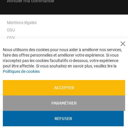
Annuler ma commande
Mentions légales
CGU
CGV
CGV e-ccommerce
Cl
Nous utilisons des cookies pour nous aider à améliorer nos services,
Co
Données personnelles
faire des offres personnelles et améliorer votre expérience. Si vous
Ba
Confidentialité
n'acceptez pas les cookies facultatifs ci-dessous, votre expérience
peut être affectée. Si vous souhaitez en savoir plus, veuillez lire la
Plan du site
Politiques de cookies
ACCEPTER
PARAMÉTRER
REFUSER