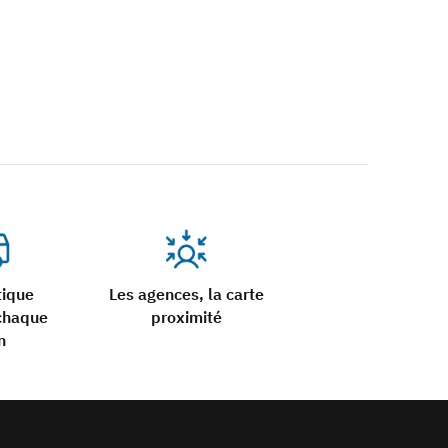
tique
Les agences, la carte
chaque
proximité
n