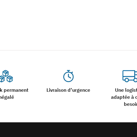
ck permanent
Livraison d’urgence
Une logis
négalé
adaptée à 
besoi