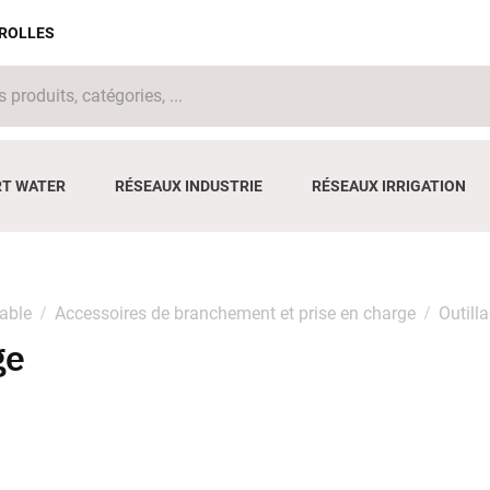
IROLLES
T WATER
RÉSEAUX INDUSTRIE
RÉSEAUX IRRIGATION
able
Accessoires de branchement et prise en charge
Outill
ge