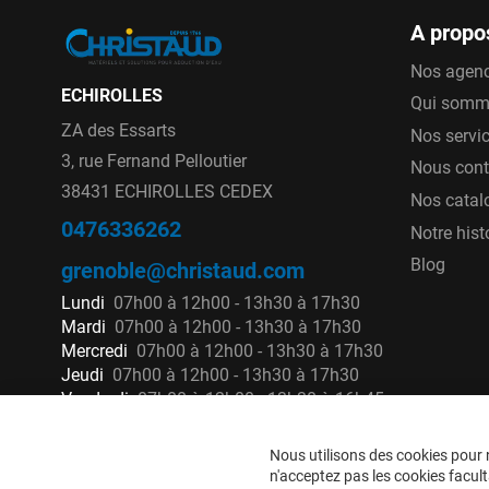
A propo
Nos agen
ECHIROLLES
Qui somm
ZA des Essarts
Nos servi
3, rue Fernand Pelloutier
Nous cont
38431 ECHIROLLES CEDEX
Nos catal
0476336262
Notre hist
Blog
grenoble@christaud.com
Lundi
07h00 à 12h00 - 13h30 à 17h30
Mardi
07h00 à 12h00 - 13h30 à 17h30
Mercredi
07h00 à 12h00 - 13h30 à 17h30
Jeudi
07h00 à 12h00 - 13h30 à 17h30
Vendredi
07h00 à 12h00 - 13h30 à 16h45
Nous utilisons des cookies pour n
n'acceptez pas les cookies faculta