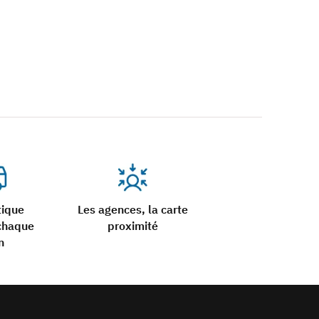
tique
Les agences, la carte
chaque
proximité
n