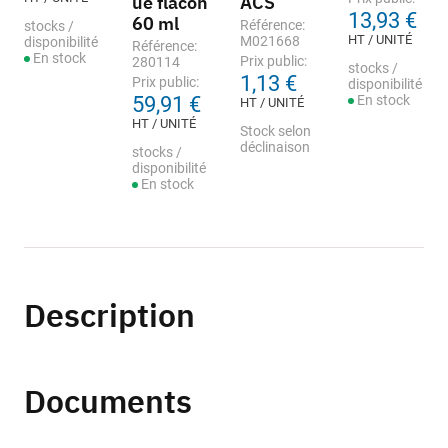
ue flacon
ACS
13,93 €
60 ml
Référence:
stocks /
HT / UNITÉ
M021668
disponibilité
Référence:
En stock
Prix public:
280114
stocks /
1,13 €
Prix public:
disponibilité
59,91 €
En stock
HT / UNITÉ
HT / UNITÉ
Stock selon
déclinaison
stocks /
disponibilité
En stock
Description
Documents