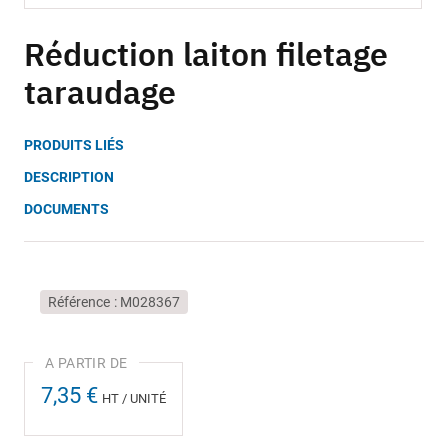
Skip
to
Réduction laiton filetage
the
taraudage
beginning
of
the
PRODUITS LIÉS
images
gallery
DESCRIPTION
DOCUMENTS
Référence
M028367
7,35 €
HT / UNITÉ