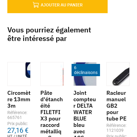
AJOUTER AU PANIER
Vous pourriez également
être intéressé par
6
déclinaisons
Circomèt
Pâte
Joint
Racleur
re 13mm
d'étanch
compteu
manuel
3m
éité
r DELTA
GB2
FILETFI
WATER
pour
Référence:
665761
X3 pour
BLUE
tube PE
Prix public:
raccord
bleu
Référence:
27,16 €
métalliq
avec
1121039
HT / UNITÉ
Prix public: