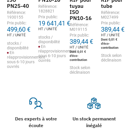
PN25-40
tuyau
tube
Référence:
1828821
ISO
Référence:
Référence:
Prix public:
1930155
PN10-16
M027499
19 641,41 €
Prix public:
Prix public:
Référence:
499,60 €
389,44 €
HT / UNITÉ
M019115
HT / UNITÉ
Prix public:
HT / UNITÉ
stocks /
Dont 0,01 €
389,44 €
disponibilité
stocks /
d'éco-
En
HT / UNITÉ
disponibilité
contribution
réapprovisionnement
Dont 0,01 €
En
Stock selon
sous 6-10 jours
d'éco-
réapprovisionnement
contribution
déclinaison
ouvrés
sous 6-10 jours
ouvrés
Stock selon
déclinaison
Des experts à votre
Un stock permanent
écoute
inégalé