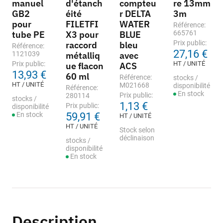
manuel
d'étanch
compteu
re 13mm
GB2
éité
r DELTA
3m
pour
FILETFI
WATER
Référence:
tube PE
X3 pour
BLUE
665761
Prix public:
raccord
bleu
Référence:
27,16 €
1121039
métalliq
avec
Prix public:
HT / UNITÉ
ue flacon
ACS
13,93 €
60 ml
Référence:
stocks /
HT / UNITÉ
M021668
disponibilité
Référence:
En stock
Prix public:
280114
stocks /
1,13 €
Prix public:
disponibilité
En stock
59,91 €
HT / UNITÉ
HT / UNITÉ
Stock selon
déclinaison
stocks /
disponibilité
En stock
Description