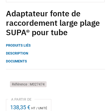
Skip
to
Adaptateur fonte de
the
raccordement large plage
beginning
of
SUPA® pour tube
the
images
gallery
PRODUITS LIÉS
DESCRIPTION
DOCUMENTS
Référence
M027474
138,35 €
HT / UNITÉ