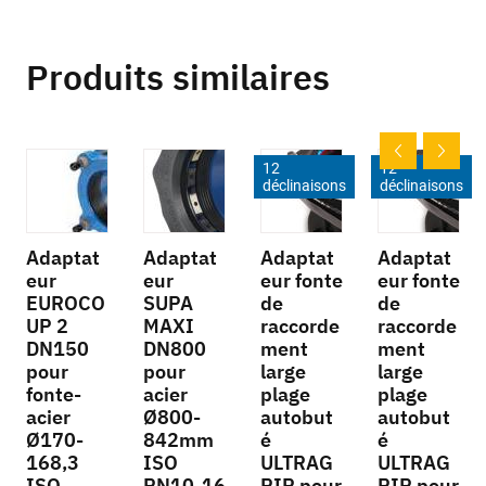
Produits similaires
12
12
déclinaisons
déclinaisons
Adaptat
Adaptat
Adaptat
Adaptat
eur
eur
eur fonte
eur fonte
EUROCO
SUPA
de
de
UP 2
MAXI
raccorde
raccorde
DN150
DN800
ment
ment
pour
pour
large
large
fonte-
acier
plage
plage
acier
Ø800-
autobut
autobut
Ø170-
842mm
é
é
168,3
ISO
ULTRAG
ULTRAG
ISO
PN10-16
RIP pour
RIP pour