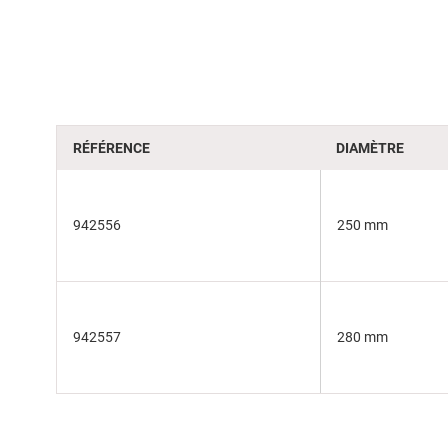
beginning
of
the
images
gallery
RÉFÉRENCE
DIAMÈTRE
942556
250 mm
942557
280 mm