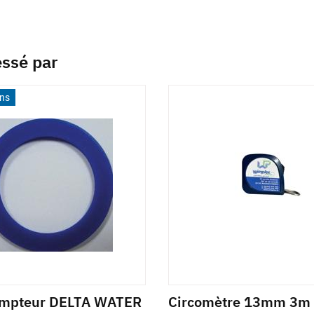
essé par
ons
ompteur DELTA WATER
Circomètre 13mm 3m