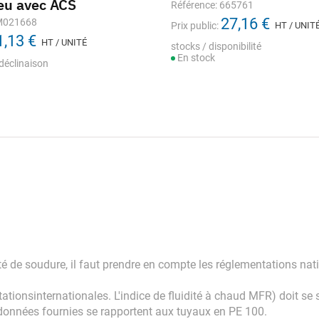
eu avec ACS
Référence: 665761
27,16 €
 M021668
Prix public:
HT / UNIT
1,13 €
HT / UNITÉ
stocks / disponibilité
En stock
déclinaison
é de soudure, il faut prendre en compte les réglementations nati
ionsinternationales. L'indice de fluidité à chaud MFR) doit se sit
s données fournies se rapportent aux tuyaux en PE 100.