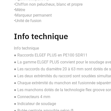
•Chiffon non pelucheux, blanc et propre
•Mètre
•Marqueur permanent
•Unité de fusion
Info technique
Info technique
● Raccords ELGEF PLUS en PE100 SDR11
● La gamme ELGEF PLUS convient pour le soudage avec l
● Les raccords du diamètre 20 à 63 mm sont dotés de sy
● Les deux extrémités du raccord sont soudées simult
● Chaque extrémité du manchon est fusionnée séparéme
● Les manchons dotés de la technologie flex groove son
● Connecteurs 4 mm
● Indicateur de soudage
● Butée centrale amovible selon Ø