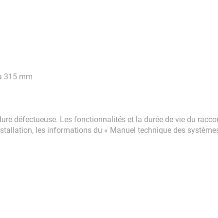
5 à 315 mm
re défectueuse. Les fonctionnalités et la durée de vie du raccor
nstallation, les informations du « Manuel technique des système