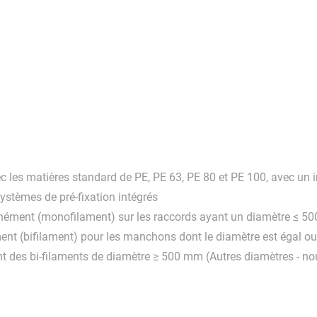
es matières standard de PE, PE 63, PE 80 et PE 100, avec un in
stèmes de pré-fixation intégrés
anément (monofilament) sur les raccords ayant un diamètre ≤ 5
nt (bifilament) pour les manchons dont le diamètre est égal o
t des bi-filaments de diamètre ≥ 500 mm (Autres diamètres - no