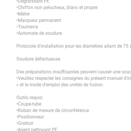
•Dégraissant PE
•Chiffon non pelucheux, blanc et propre
•Mètre
•Marqueur permanent
•Tournevis
•Automate de soudure
Protocole d'installation pour les diamètres allant de 7
Soudure défectueuse:
Des préparations insuffisantes peuvent causer une soudu
•Veuillez respecter les consignes du présent manuel d'i
» et le mode d'emploi des unités de fusion.
Outils requis:
•Coupe-tube
•Ruban de mesure de circonférence
•Positionneur
•Grattoir
•Agent nettoyant PE