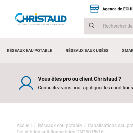
Agence de ECH
RÉSEAUX EAU POTABLE
RÉSEAUX EAUX USÉES
SMAR
Vous êtes pro ou client Christaud ?
Connectez-vous pour appliquer les conditions
Accueil
Réseaux eau potable
Canalisations eau po
Collet bride anti-fluage bride DN250 PN16