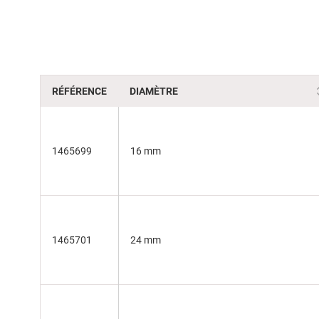
of
the
images
gallery
RÉFÉRENCE
DIAMÈTRE
1465699
16 mm
1465701
24 mm