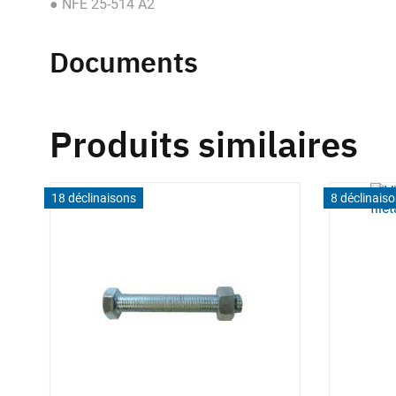
● NFE 25-514 A2
Documents
Produits similaires
18 déclinaisons
8 déclinais