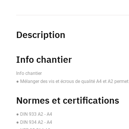
Description
Info chantier
Info chantier
● Mélanger des vis et écrous de qualité A4 et A2 permet 
Normes et certifications
● DIN 933 A2 - A4
● DIN 934 A2 - A4