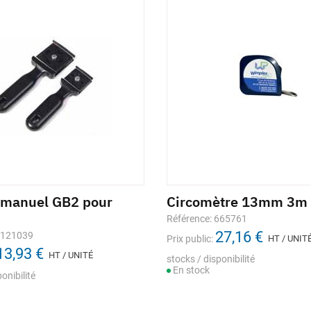
 manuel GB2 pour
Circomètre 13mm 3m
Référence: 665761
27,16 €
1121039
Prix public:
HT / UNIT
13,93 €
HT / UNITÉ
stocks / disponibilité
En stock
onibilité