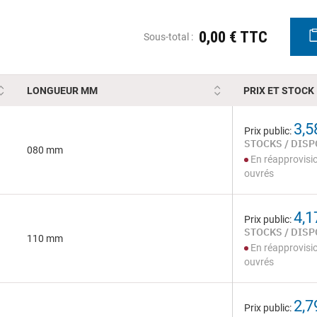
0,00 € TTC
Sous-total :
LONGUEUR MM
PRIX ET STOCK
3,5
Prix public:
STOCKS / DISP
080 mm
En réapprovisi
ouvrés
4,1
Prix public:
STOCKS / DISP
110 mm
En réapprovisi
ouvrés
2,7
Prix public: