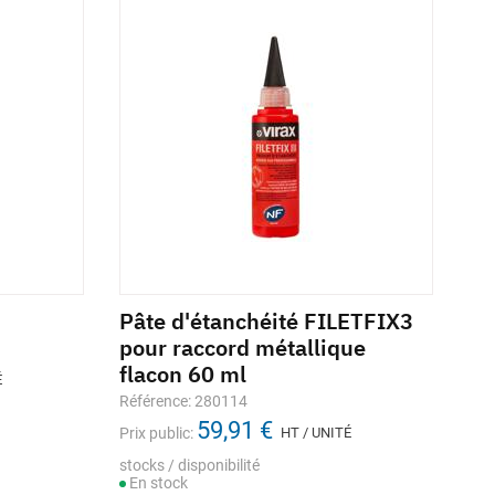
Pâte d'étanchéité FILETFIX3
pour raccord métallique
flacon 60 ml
É
Référence: 280114
59,91 €
Prix public:
HT / UNITÉ
stocks / disponibilité
En stock