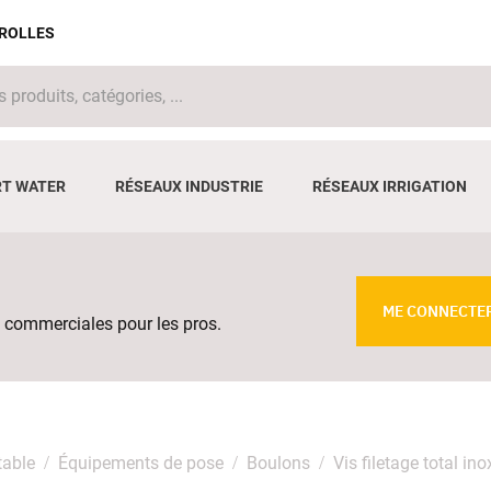
IROLLES
T WATER
RÉSEAUX INDUSTRIE
RÉSEAUX IRRIGATION
ME CONNECTE
 commerciales pour les pros.
table
Équipements de pose
Boulons
Vis filetage total in