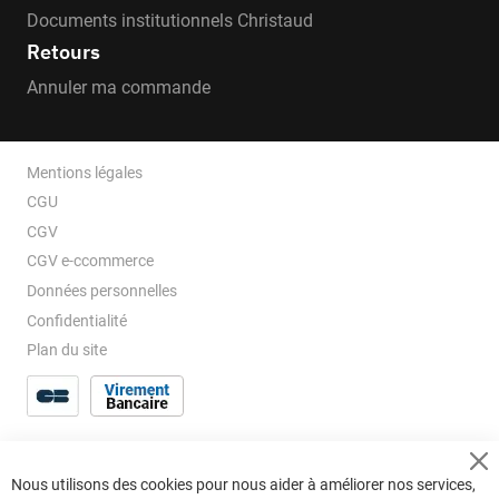
Documents institutionnels Christaud
Retours
Annuler ma commande
Mentions légales
CGU
CGV
CGV e-ccommerce
Données personnelles
Confidentialité
Plan du site
Cl
Nous utilisons des cookies pour nous aider à améliorer nos services,
Co