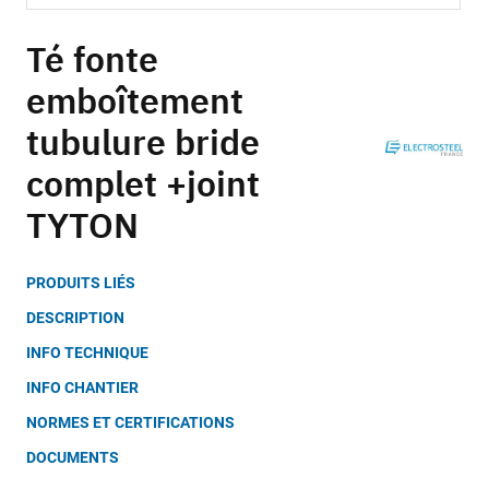
Skip
to
Té fonte
the
emboîtement
beginning
of
tubulure bride
the
images
complet +joint
gallery
TYTON
PRODUITS LIÉS
DESCRIPTION
INFO TECHNIQUE
INFO CHANTIER
NORMES ET CERTIFICATIONS
DOCUMENTS