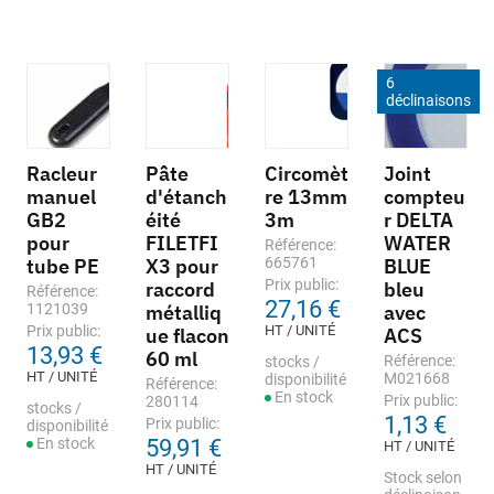
6
déclinaisons
Racleur
Pâte
Circomèt
Joint
manuel
d'étanch
re 13mm
compteu
GB2
éité
3m
r DELTA
pour
FILETFI
WATER
Référence:
tube PE
X3 pour
665761
BLUE
Prix public:
raccord
bleu
Référence:
27,16 €
1121039
métalliq
avec
Prix public:
HT / UNITÉ
ue flacon
ACS
13,93 €
60 ml
Référence:
stocks /
HT / UNITÉ
M021668
disponibilité
Référence:
En stock
Prix public:
280114
stocks /
1,13 €
Prix public:
disponibilité
En stock
59,91 €
HT / UNITÉ
HT / UNITÉ
Stock selon