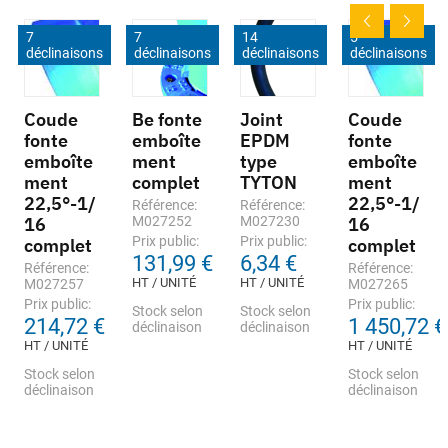
7
7
14
5
déclinaisons
déclinaisons
déclinaisons
déclinaisons
Coude
Be fonte
Joint
Coude
fonte
emboîte
EPDM
fonte
emboîte
ment
type
emboîte
ment
complet
TYTON
ment
22,5°-1/
22,5°-1/
Référence:
Référence:
16
M027252
M027230
16
Prix public:
Prix public:
complet
complet
131,99 €
6,34 €
Référence:
Référence:
HT / UNITÉ
HT / UNITÉ
M027257
M027265
Prix public:
Prix public:
Stock selon
Stock selon
214,72 €
1 450,72 €
déclinaison
déclinaison
HT / UNITÉ
HT / UNITÉ
Stock selon
Stock selon
déclinaison
déclinaison