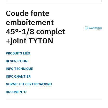
Skip
to
Coude fonte
the
emboîtement
beginning
of
45°-1/8 complet
the
images
+joint TYTON
gallery
PRODUITS LIÉS
DESCRIPTION
INFO TECHNIQUE
INFO CHANTIER
NORMES ET CERTIFICATIONS
DOCUMENTS