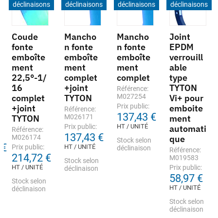
déclinaisons
déclinaisons
déclinaisons
déclinaisons
Coude
Mancho
Mancho
Joint
fonte
n fonte
n fonte
EPDM
emboîte
emboîte
emboîte
verrouill
ment
ment
ment
able
22,5°-1/
complet
complet
type
16
+joint
TYTON
Référence:
complet
TYTON
M027254
Vi+ pour
Prix public:
+joint
emboite
Référence:
137,43 €
TYTON
M026171
ment
Prix public:
HT / UNITÉ
automati
Référence:
137,43 €
M026174
que
Stock selon
 €
Prix public:
HT / UNITÉ
déclinaison
Référence:
214,72 €
M019583
Stock selon
HT / UNITÉ
Prix public:
déclinaison
58,97 €
Stock selon
HT / UNITÉ
déclinaison
Stock selon
déclinaison