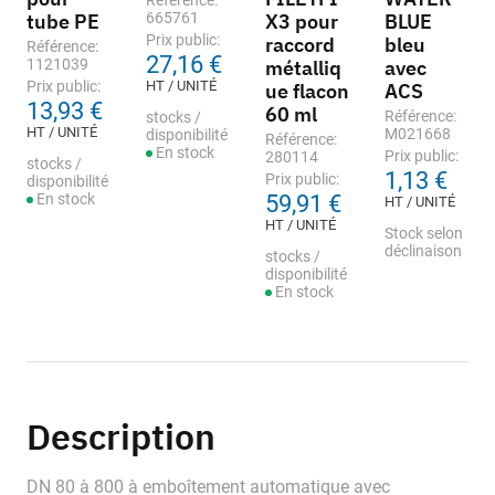
Référence:
tube PE
665761
X3 pour
BLUE
Prix public:
raccord
bleu
Référence:
27,16 €
1121039
métalliq
avec
Prix public:
HT / UNITÉ
ue flacon
ACS
13,93 €
60 ml
Référence:
stocks /
HT / UNITÉ
M021668
disponibilité
Référence:
En stock
Prix public:
280114
stocks /
1,13 €
Prix public:
disponibilité
En stock
59,91 €
HT / UNITÉ
HT / UNITÉ
Stock selon
déclinaison
stocks /
disponibilité
En stock
Description
DN 80 à 800 à emboîtement automatique avec