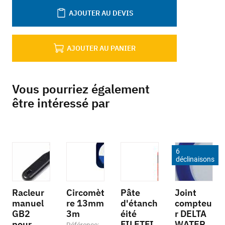
AJOUTER AU DEVIS
AJOUTER AU PANIER
Vous pourriez également
être intéressé par
6
déclinaisons
Racleur
Circomèt
Pâte
Joint
manuel
re 13mm
d'étanch
compteu
GB2
3m
éité
r DELTA
pour
FILETFI
WATER