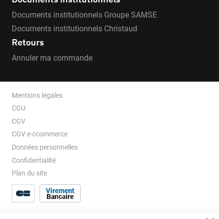
Documents institutionnels Groupe SAMSE
Documents institutionnels Christaud
Retours
Annuler ma commande
Mentions légales
CGU
CGV
CGV e-ccommerce
Données personnelles
Confidentialité
Plan du site