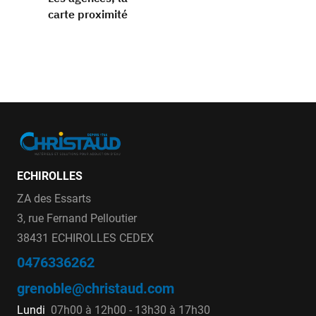
carte proximité
ECHIROLLES
ZA des Essarts
3, rue Fernand Pelloutier
38431 ECHIROLLES CEDEX
0476336262
grenoble@christaud.com
Lundi
07h00 à 12h00 - 13h30 à 17h30