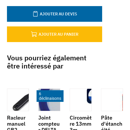
AJOUTER AU DEVIS
AJOUTER AU PANIER
Vous pourriez également
être intéressé par
6
déclinaisons
Racleur
Joint
Circomèt
Pâte
manuel
compteu
re 13mm
d'étanch
GB2
r DELTA
3m
éité