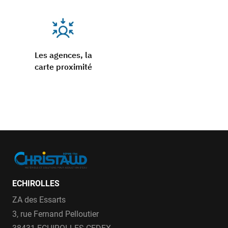
Les agences, la
carte proximité
ECHIROLLES
ZA des Essarts
3, rue Fernand Pelloutier