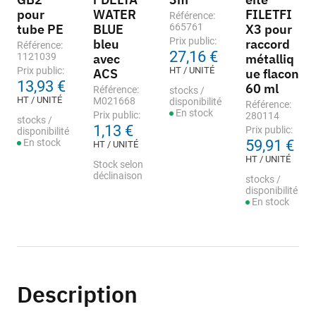
pour
WATER
FILETFI
Référence:
tube PE
BLUE
665761
X3 pour
Prix public:
bleu
raccord
Référence:
27,16 €
1121039
avec
métalliq
Prix public:
HT / UNITÉ
ACS
ue flacon
13,93 €
60 ml
Référence:
stocks /
HT / UNITÉ
M021668
disponibilité
Référence:
En stock
Prix public:
280114
stocks /
1,13 €
Prix public:
disponibilité
En stock
59,91 €
HT / UNITÉ
HT / UNITÉ
Stock selon
déclinaison
stocks /
disponibilité
En stock
Description