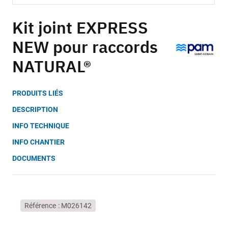
Skip
to
Kit joint EXPRESS
the
NEW pour raccords
beginning
of
NATURAL®
the
images
gallery
PRODUITS LIÉS
DESCRIPTION
INFO TECHNIQUE
INFO CHANTIER
DOCUMENTS
Référence
M026142