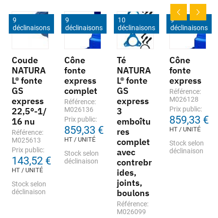
9
9
10
9
déclinaisons
déclinaisons
déclinaisons
déclinaisons
Coude
Cône
Té
Cône
NATURA
fonte
NATURA
fonte
L® fonte
express
L® fonte
express
GS
complet
GS
Référence:
express
express
M026128
Référence:
Prix public:
22,5°-1/
M026136
3
859,33 €
Prix public:
16 nu
emboîtu
859,33 €
HT / UNITÉ
res
Référence:
HT / UNITÉ
M025613
complet
Stock selon
Prix public:
avec
déclinaison
Stock selon
143,52 €
contrebr
déclinaison
HT / UNITÉ
ides,
joints,
Stock selon
boulons
déclinaison
Référence:
M026099