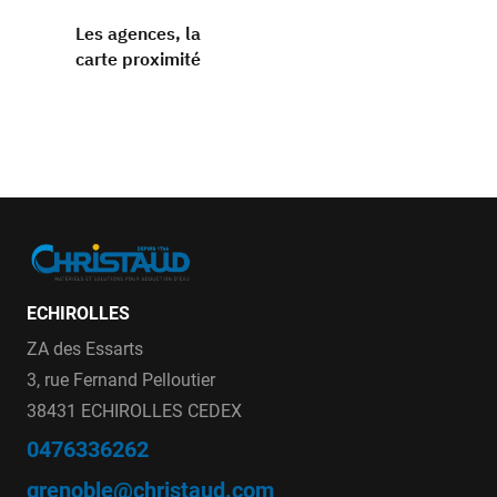
Les agences, la
carte proximité
ECHIROLLES
ZA des Essarts
3, rue Fernand Pelloutier
38431 ECHIROLLES CEDEX
0476336262
grenoble@christaud.com