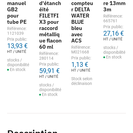
manuel
d'étanch
compteu
re 13mm
GB2
éité
r DELTA
3m
pour
FILETFI
WATER
Référence:
tube PE
X3 pour
BLUE
665761
Prix public:
raccord
bleu
Référence:
27,16 €
1121039
métalliq
avec
Prix public:
HT / UNITÉ
ue flacon
ACS
13,93 €
60 ml
Référence:
stocks /
HT / UNITÉ
M021668
disponibilité
Référence:
En stock
Prix public:
280114
stocks /
1,13 €
Prix public:
disponibilité
En stock
59,91 €
HT / UNITÉ
HT / UNITÉ
Stock selon
déclinaison
stocks /
disponibilité
En stock