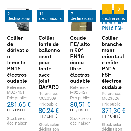
2
11
7
3
déclinaisons
déclinaisons
déclinaisons
déclinaisons
Collier
Collier
Coude
Collier
de
fonte de
PE/laito
branche
dérivatio
ballonne
n 90°
ment
n
ment
PN16
orientabl
femelle
pour
écrou
e mâle
PN16
fonte
libre
PN16
électros
avec
électros
FSH
oudable
joint
oudable
électros
BAYARD
oudable
Référence:
Référence:
M027461
M026427
Référence:
Référence:
Prix public:
Prix public:
M020509
M023626
281,65 €
80,51 €
Prix public:
Prix public:
80,24 €
371,30 €
HT / UNITÉ
HT / UNITÉ
HT / UNITÉ
HT / UNITÉ
Stock selon
Stock selon
déclinaison
déclinaison
Stock selon
Stock selon
déclinaison
déclinaison