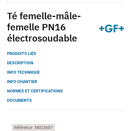
Skip
to
Té femelle-mâle-
the
femelle PN16
beginning
of
électrosoudable
the
images
gallery
PRODUITS LIÉS
DESCRIPTION
INFO TECHNIQUE
INFO CHANTIER
NORMES ET CERTIFICATIONS
DOCUMENTS
Référence
M023607