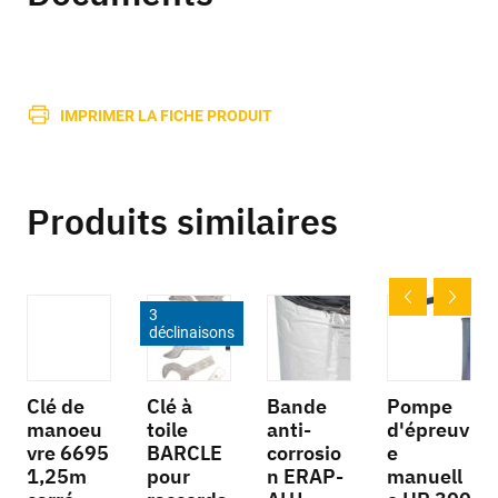
IMPRIMER LA FICHE PRODUIT
Produits similaires
3
déclinaisons
Clé de
Clé à
Bande
Pompe
manoeu
toile
anti-
d'épreuv
vre 6695
BARCLE
corrosio
e
1,25m
pour
n ERAP-
manuell