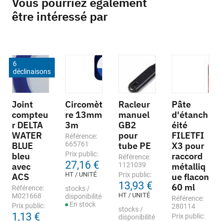
Vous pourriez également
être intéressé par
6
déclinaisons
Joint
Circomèt
Racleur
Pâte
compteu
re 13mm
manuel
d'étanch
r DELTA
3m
GB2
éité
WATER
pour
FILETFI
Référence:
BLUE
665761
tube PE
X3 pour
Prix public:
bleu
raccord
Référence:
27,16 €
avec
1121039
métalliq
HT / UNITÉ
Prix public:
ACS
ue flacon
13,93 €
60 ml
Référence:
stocks /
HT / UNITÉ
M021668
disponibilité
Référence:
En stock
Prix public:
280114
stocks /
1,13 €
Prix public:
disponibilité