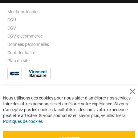
Mentions légales
CGU
CGV
CGV e-ccommerce
Données personnelles
Confidentialité
Plan du site
Cl
Nous utilisons des cookies pour nous aider à améliorer nos services,
Co
faire des offres personnelles et améliorer votre expérience. Si vous
Ba
n'acceptez pas les cookies facultatifs ci-dessous, votre expérience
peut être affectée. Si vous souhaitez en savoir plus, veuillez lire la
Politiques de cookies