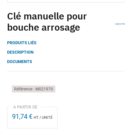
Skip
to
Clé manuelle pour
the
bouche arrosage
beginning
of
the
PRODUITS LIÉS
images
gallery
DESCRIPTION
DOCUMENTS
Référence
M021970
91,74 €
HT / UNITÉ