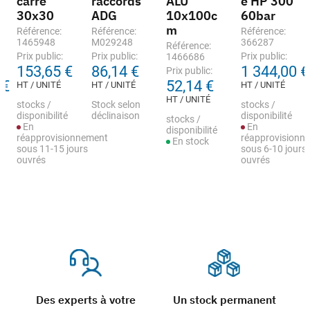
carré
raccords
ALU
e HP 300
30x30
ADG
10x100c
60bar
m
Référence:
Référence:
Référence:
1465948
M029248
366287
Référence:
Prix public:
Prix public:
Prix public:
1466686
153,65 €
86,14 €
1 344,00 €
Prix public:
 €
52,14 €
HT / UNITÉ
HT / UNITÉ
HT / UNITÉ
HT / UNITÉ
stocks /
Stock selon
stocks /
disponibilité
déclinaison
disponibilité
stocks /
En
En
disponibilité
réapprovisionnement
réapprovisionn
En stock
sous 11-15 jours
sous 6-10 jours
ouvrés
ouvrés
Des experts à votre
Un stock permanent