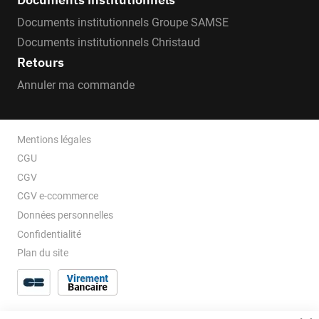
Documents institutionnels Groupe SAMSE
Documents institutionnels Christaud
Retours
Annuler ma commande
Mentions légales
CGU
CGV
CGV e-ccommerce
Données personnelles
Confidentialité
Plan du site