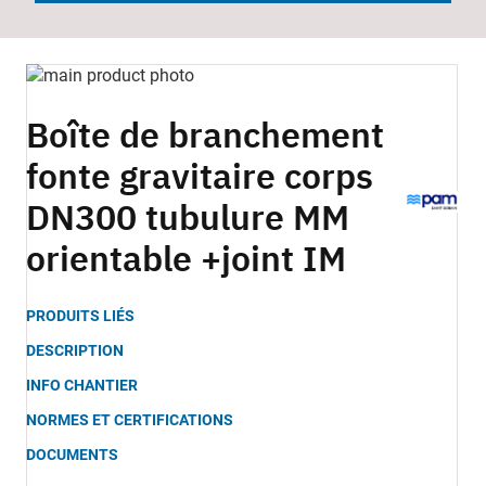
Skip
to
Skip
the
to
Boîte de branchement
end
the
fonte gravitaire corps
of
beginning
the
of
DN300 tubulure MM
images
the
gallery
images
orientable +joint IM
gallery
PRODUITS LIÉS
DESCRIPTION
INFO CHANTIER
NORMES ET CERTIFICATIONS
DOCUMENTS