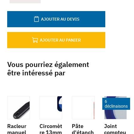
AJOUTER AU DEVIS
AJOUTER AU PANIER
Vous pourriez également
être intéressé par
6
déclinaisons
Racleur
Circomèt
Pâte
Joint
manuel
re 13mm
d'étanch
compteu