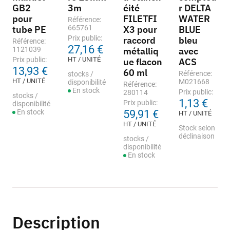
GB2
3m
éité
r DELTA
pour
FILETFI
WATER
Référence:
tube PE
665761
X3 pour
BLUE
Prix public:
raccord
bleu
Référence:
27,16 €
1121039
métalliq
avec
Prix public:
HT / UNITÉ
ue flacon
ACS
13,93 €
60 ml
Référence:
stocks /
HT / UNITÉ
M021668
disponibilité
Référence:
En stock
Prix public:
280114
stocks /
1,13 €
Prix public:
disponibilité
En stock
59,91 €
HT / UNITÉ
HT / UNITÉ
Stock selon
déclinaison
stocks /
disponibilité
En stock
Description