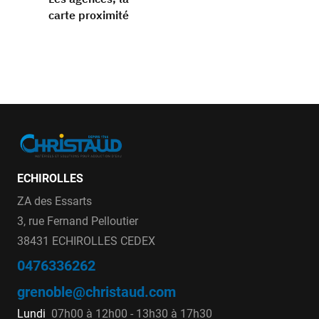
carte proximité
ECHIROLLES
ZA des Essarts
3, rue Fernand Pelloutier
38431 ECHIROLLES CEDEX
0476336262
grenoble@christaud.com
Lundi
07h00 à 12h00 - 13h30 à 17h30