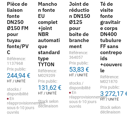
Pièce de
Mancho
Joint de
Té de
liaison
n fonte
réductio
visite
fonte
EU
n DN150
fonte
DN250
complet
Ø125
gravitair
Ø150 FM
+joint
pour
e corps
pour
NBR
boite de
DN400
tuyau
automati
branche
tubulure
fonte/PV
que
ment
FF sans
C
standard
contrepo
Référence:
type
364057
ids
Référence:
Prix public:
1137968
TYTON
+couverc
53,83 €
Prix public:
le
Référence:
244,94 €
HT / UNITÉ
M029209
Référence:
HT / UNITÉ
Prix public:
M021870
stocks /
131,62 €
Prix public:
disponibilité
stocks /
En
3 272,17 €
HT / UNITÉ
disponibilité
réapprovisionnement
En
HT / UNITÉ
Stock selon
sous 6-10 jours
réapprovisionnement
déclinaison
ouvrés
Stock selon
sous 6-10 jours
déclinaison
ouvrés