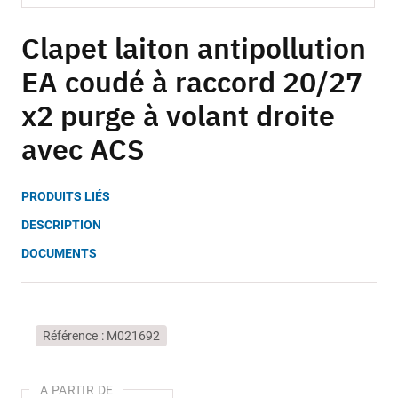
Skip
to
Clapet laiton antipollution
the
EA coudé à raccord 20/27
beginning
of
x2 purge à volant droite
the
images
avec ACS
gallery
PRODUITS LIÉS
DESCRIPTION
DOCUMENTS
Référence
M021692