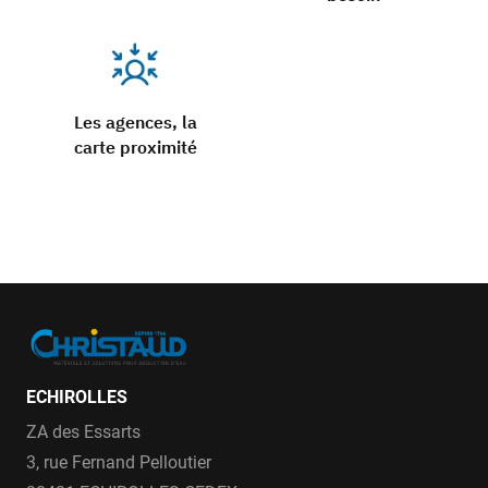
Les agences, la
carte proximité
ECHIROLLES
ZA des Essarts
3, rue Fernand Pelloutier