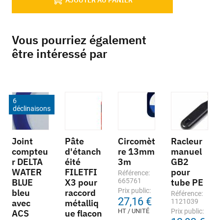
AJOUTER AU PANIER
Vous pourriez également
être intéressé par
6
déclinaisons
Joint
Pâte
Circomèt
Racleur
compteu
d'étanch
re 13mm
manuel
r DELTA
éité
3m
GB2
WATER
FILETFI
pour
Référence:
BLUE
X3 pour
665761
tube PE
Prix public:
bleu
raccord
Référence:
27,16 €
avec
métalliq
1121039
HT / UNITÉ
Prix public:
ACS
ue flacon