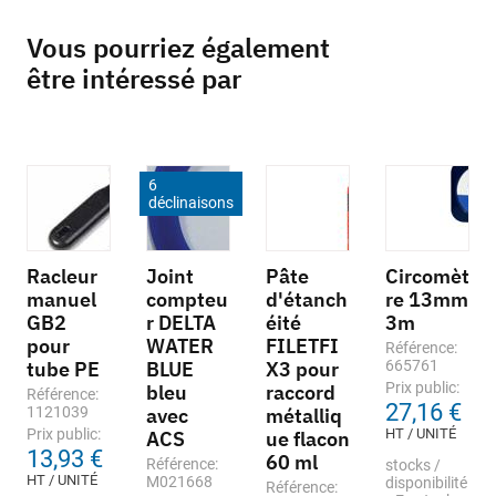
Vous pourriez également
être intéressé par
6
déclinaisons
Racleur
Joint
Pâte
Circomèt
manuel
compteu
d'étanch
re 13mm
GB2
r DELTA
éité
3m
pour
WATER
FILETFI
Référence:
tube PE
BLUE
X3 pour
665761
Prix public:
bleu
raccord
Référence:
27,16 €
1121039
avec
métalliq
Prix public:
HT / UNITÉ
ACS
ue flacon
13,93 €
60 ml
Référence:
stocks /
HT / UNITÉ
M021668
disponibilité
Référence: