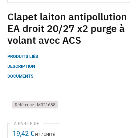
Skip
to
Clapet laiton antipollution
the
EA droit 20/27 x2 purge à
beginning
of
volant avec ACS
the
images
gallery
PRODUITS LIÉS
DESCRIPTION
DOCUMENTS
Référence
M021688
19,42 €
HT / UNITÉ