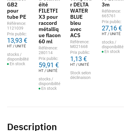
GB2
éité
r DELTA
3m
pour
FILETFI
WATER
Référence:
tube PE
X3 pour
BLUE
665761
Prix public:
raccord
bleu
Référence:
27,16 €
1121039
métalliq
avec
Prix public:
HT / UNITÉ
ue flacon
ACS
13,93 €
60 ml
Référence:
stocks /
HT / UNITÉ
M021668
disponibilité
Référence:
En stock
Prix public:
280114
stocks /
1,13 €
Prix public:
disponibilité
En stock
59,91 €
HT / UNITÉ
HT / UNITÉ
Stock selon
déclinaison
stocks /
disponibilité
En stock
Description