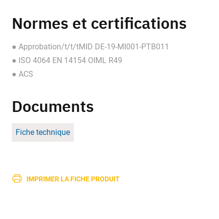
Normes et certifications
● Approbation/t/t/tMID DE-19-MI001-PTB011
● ISO 4064 EN 14154 OIML R49
● ACS
Documents
Fiche technique
IMPRIMER LA FICHE PRODUIT