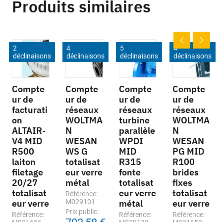
Produits similaires
2
4
5
4
déclinaisons
déclinaisons
déclinaisons
déclinaisons
Compte
Compte
Compte
Compte
ur de
ur de
ur de
ur de
facturati
réseaux
réseaux
réseaux
on
WOLTMA
turbine
WOLTMA
ALTAIR-
N
parallèle
N
V4 MID
WESAN
WPDI
WESAN
R500
WS G
MID
PG MID
laiton
totalisat
R315
R100
filetage
eur verre
fonte
brides
20/27
métal
totalisat
fixes
totalisat
eur verre
totalisat
Référence:
eur verre
M029101
métal
eur verre
Prix public:
Référence:
Référence:
Référence: