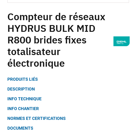
Skip
to
Compteur de réseaux
the
HYDRUS BULK MID
beginning
of
R800 brides fixes
the
images
totalisateur
gallery
électronique
PRODUITS LIÉS
DESCRIPTION
INFO TECHNIQUE
INFO CHANTIER
NORMES ET CERTIFICATIONS
DOCUMENTS