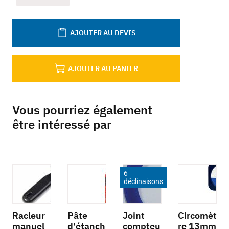
AJOUTER AU DEVIS
AJOUTER AU PANIER
Vous pourriez également
être intéressé par
6
déclinaisons
Racleur
Pâte
Joint
Circomèt
manuel
d'étanch
compteu
re 13mm