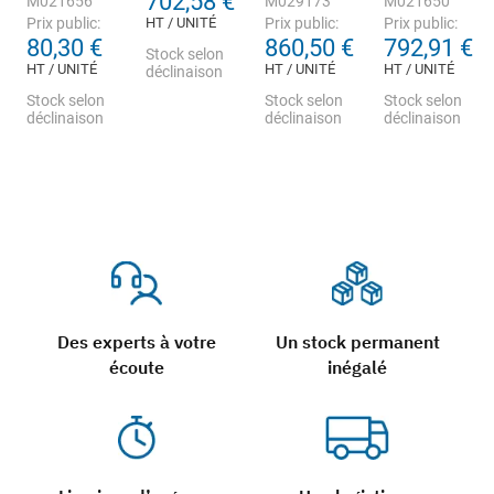
702,58 €
M021656
M029173
M021650
Prix public:
HT / UNITÉ
Prix public:
Prix public:
80,30 €
860,50 €
792,91 €
Stock selon
HT / UNITÉ
HT / UNITÉ
HT / UNITÉ
déclinaison
Stock selon
Stock selon
Stock selon
déclinaison
déclinaison
déclinaison
Des experts à votre
Un stock permanent
écoute
inégalé