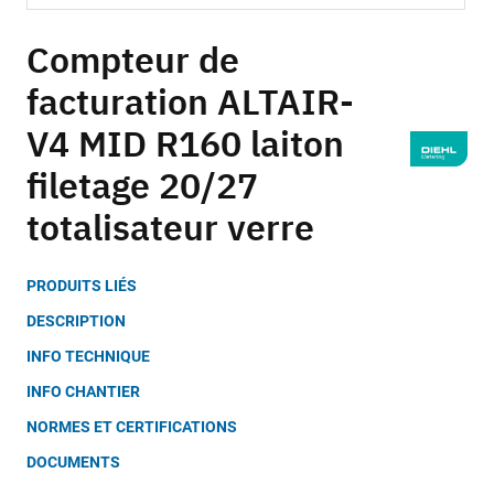
Skip
to
Compteur de
the
facturation ALTAIR-
beginning
of
V4 MID R160 laiton
the
images
filetage 20/27
gallery
totalisateur verre
PRODUITS LIÉS
DESCRIPTION
INFO TECHNIQUE
INFO CHANTIER
NORMES ET CERTIFICATIONS
DOCUMENTS