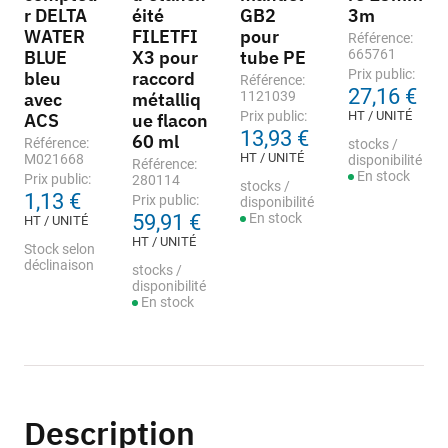
r DELTA
éité
GB2
3m
WATER
FILETFI
pour
Référence:
BLUE
X3 pour
tube PE
665761
Prix public:
bleu
raccord
Référence:
27,16 €
avec
métalliq
1121039
Prix public:
HT / UNITÉ
ACS
ue flacon
13,93 €
60 ml
Référence:
stocks /
HT / UNITÉ
M021668
disponibilité
Référence:
En stock
Prix public:
280114
stocks /
1,13 €
Prix public:
disponibilité
59,91 €
En stock
HT / UNITÉ
HT / UNITÉ
Stock selon
déclinaison
stocks /
disponibilité
En stock
Description