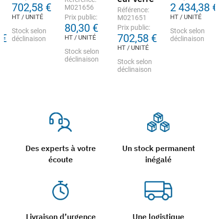
702,58 €
2 434,38 €
M021656
Référence:
HT / UNITÉ
Prix public:
HT / UNITÉ
M021651
80,30 €
Prix public:
Stock selon
Stock selon
 €
702,58 €
HT / UNITÉ
déclinaison
déclinaison
HT / UNITÉ
Stock selon
déclinaison
Stock selon
déclinaison
Des experts à votre
Un stock permanent
écoute
inégalé
Livraison d’urgence
Une logistique