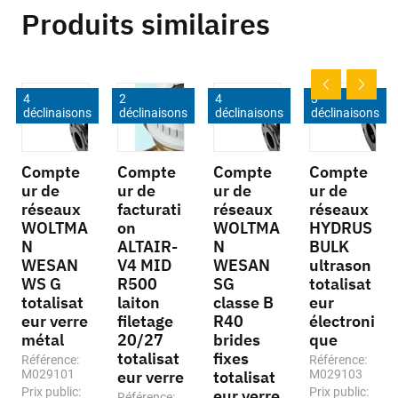
Produits similaires
4
2
4
3
déclinaisons
déclinaisons
déclinaisons
déclinaisons
Compte
Compte
Compte
Compte
ur de
ur de
ur de
ur de
réseaux
facturati
réseaux
réseaux
WOLTMA
on
WOLTMA
HYDRUS
N
ALTAIR-
N
BULK
WESAN
V4 MID
WESAN
ultrason
WS G
R500
SG
totalisat
totalisat
laiton
classe B
eur
eur verre
filetage
R40
électroni
métal
20/27
brides
que
totalisat
fixes
Référence:
Référence:
M029101
eur verre
totalisat
M029103
Prix public:
Prix public:
eur verre
Référence: