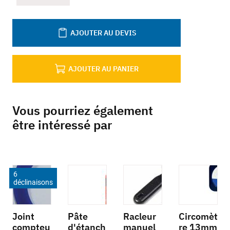
AJOUTER AU DEVIS
AJOUTER AU PANIER
Vous pourriez également
être intéressé par
6
déclinaisons
Joint
Pâte
Racleur
Circomèt
compteu
d'étanch
manuel
re 13mm