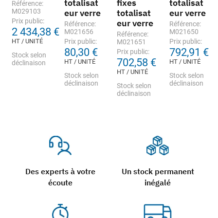
totalisat
fixes
totalisat
Référence:
M029103
eur verre
totalisat
eur verre
Prix public:
eur verre
Référence:
Référence:
2 434,38 €
M021656
M021650
Référence:
HT / UNITÉ
Prix public:
Prix public:
M021651
80,30 €
792,91 €
Prix public:
Stock selon
702,58 €
HT / UNITÉ
HT / UNITÉ
déclinaison
HT / UNITÉ
Stock selon
Stock selon
déclinaison
déclinaison
Stock selon
déclinaison
Des experts à votre
Un stock permanent
écoute
inégalé