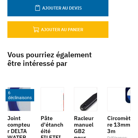
AJOUTER AU DEVIS
AJOUTER AU PANIER
Vous pourriez également
être intéressé par
6
déclinaisons
Joint
Pâte
Racleur
Circomèt
compteu
d'étanch
manuel
re 13mm
r DELTA
éité
GB2
3m
WATER
FILETFI
pour