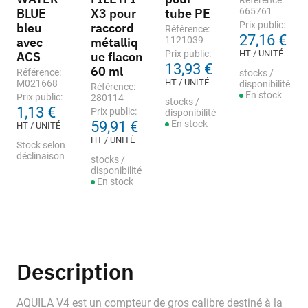
Référence:
BLUE
X3 pour
tube PE
665761
Prix public:
bleu
raccord
Référence:
27,16 €
avec
métalliq
1121039
Prix public:
HT / UNITÉ
ACS
ue flacon
13,93 €
60 ml
Référence:
stocks /
HT / UNITÉ
M021668
disponibilité
Référence:
En stock
Prix public:
280114
stocks /
1,13 €
Prix public:
disponibilité
59,91 €
En stock
HT / UNITÉ
HT / UNITÉ
Stock selon
déclinaison
stocks /
disponibilité
En stock
Description
AQUILA V4 est un compteur de gros calibre destiné à la