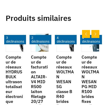
Produits similaires
3
2
4
4
déclinaisons
déclinaisons
déclinaisons
déclinaisons
Compte
Compte
Compte
Compte
ur de
ur de
ur de
ur de
réseaux
facturati
réseaux
réseaux
HYDRUS
on
WOLTMA
WOLTMA
BULK
ALTAIR-
N
N
ultrason
V4 MID
WESAN
WESAN
totalisat
R500
SG
PG MID
eur
laiton
classe B
R100
électroni
filetage
R40
brides
que
20/27
brides
fixes