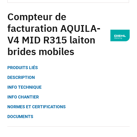
Skip
to
Compteur de
the
facturation AQUILA-
beginning
of
V4 MID R315 laiton
the
images
brides mobiles
gallery
PRODUITS LIÉS
DESCRIPTION
INFO TECHNIQUE
INFO CHANTIER
NORMES ET CERTIFICATIONS
DOCUMENTS