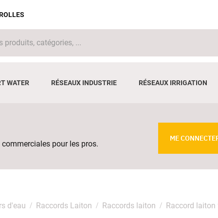
IROLLES
T WATER
RÉSEAUX INDUSTRIE
RÉSEAUX IRRIGATION
ME CONNECTE
 commerciales pour les pros.
rs d'eau
Raccords Laiton
Raccords laiton
Raccord laiton 