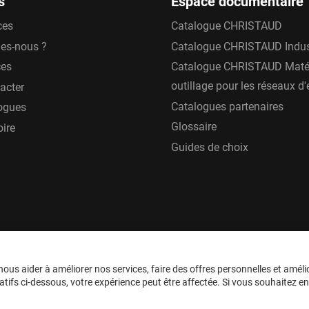
s
Espace documentaire
ces
Catalogue CHRISTAUD
es-nous ?
Catalogue CHRISTAUD Indus
ces
Catalogue CHRISTAUD Matér
outillage pour les réseaux d
acter
Catalogues partenaires
ogues
Glossaire
oire
Guides de choix
ous aider à améliorer nos services, faire des offres personnelles et améli
tifs ci-dessous, votre expérience peut être affectée. Si vous souhaitez en sa