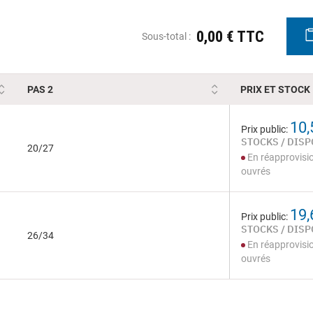
0,00 € TTC
Sous-total :
PAS 2
PRIX ET STOCK
10,
Prix public:
STOCKS / DISP
20/27
En réapprovisi
ouvrés
19,
Prix public:
STOCKS / DISP
26/34
En réapprovisi
ouvrés