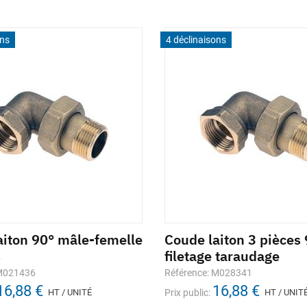
ons
4 déclinaisons
aiton 90° mâle-femelle
Coude laiton 3 pièces
s
filetage taraudage
 M021436
Référence: M028341
16,88 €
16,88 €
HT / UNITÉ
Prix public:
HT / UNIT