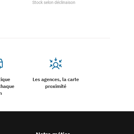
Stock selon déclinaison
Sto
tique
Les agences, la carte
chaque
proximité
n