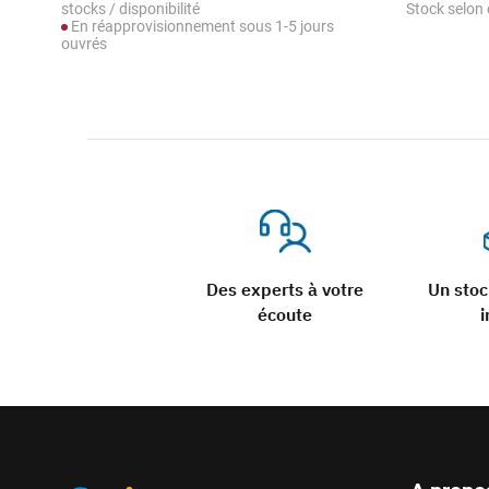
stocks / disponibilité
Stock selon 
En réapprovisionnement sous 1-5 jours
ouvrés
Des experts à votre
Un sto
écoute
i