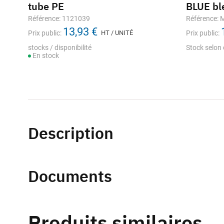
tube PE
BLUE bl
Référence: 1121039
Référence:
13,93 €
Prix public:
HT / UNITÉ
Prix public:
stocks / disponibilité
Stock selon 
En stock
Description
Documents
Produits similaires