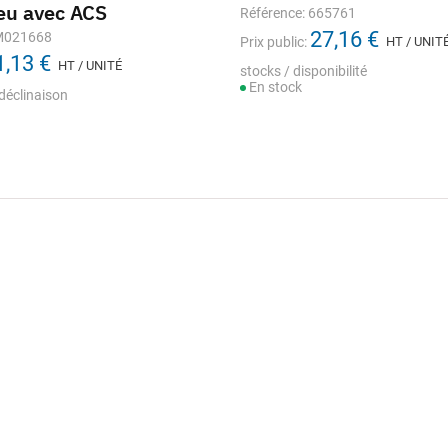
eu avec ACS
Référence: 665761
27,16 €
 M021668
Prix public:
HT / UNIT
1,13 €
HT / UNITÉ
stocks / disponibilité
En stock
déclinaison