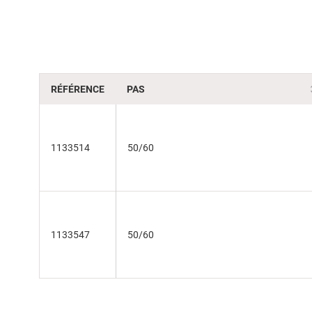
of
the
images
gallery
RÉFÉRENCE
PAS
1133514
50/60
1133547
50/60