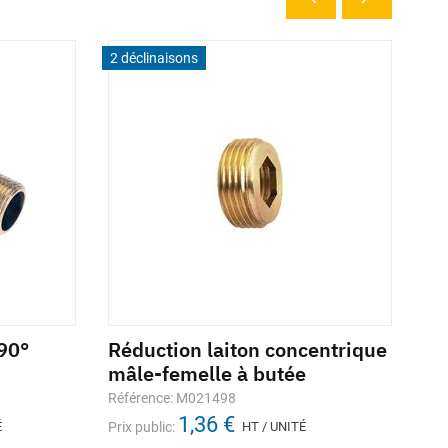
2 déclinaisons
5 d
 90°
Réduction laiton concentrique
Co
mâle-femelle à butée
fe
Référence: M021498
Réf
1,36 €
É
Prix public:
HT / UNITÉ
Prix