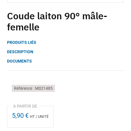
Skip
to
Coude laiton 90° mâle-
the
femelle
beginning
of
the
PRODUITS LIÉS
images
gallery
DESCRIPTION
DOCUMENTS
Référence
M021485
5,90 €
HT / UNITÉ