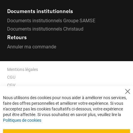
Documents institutionnels
Documents institutionnels Groupe SAMSE
Documents institutionnels Christaud
Retours
Annuler ma commande
Mentions légales
CGU
CGV
CGV e-ccommerce
Cl
Nous utilisons des cookies pour nous aider à améliorer nos services,
Co
Données personnelles
faire des offres personnelles et améliorer votre expérience. Si vous
Ba
Confidentialité
n'acceptez pas les cookies facultatifs ci-dessous, votre expérience
peut être affectée. Si vous souhaitez en savoir plus, veuillez lire la
Plan du site
Politiques de cookies