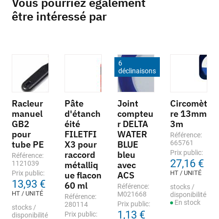
Vous pourriez également
être intéressé par
6
déclinaisons
Racleur
Pâte
Joint
Circomèt
manuel
d'étanch
compteu
re 13mm
GB2
éité
r DELTA
3m
pour
FILETFI
WATER
Référence:
tube PE
X3 pour
BLUE
665761
Prix public:
raccord
bleu
Référence:
27,16 €
1121039
métalliq
avec
Prix public:
HT / UNITÉ
ue flacon
ACS
13,93 €
60 ml
Référence:
stocks /
HT / UNITÉ
M021668
disponibilité
Référence:
En stock
Prix public:
280114
stocks /
1,13 €
Prix public:
disponibilité