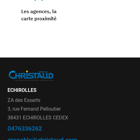
Les agences, la
carte proximité
ECHIROLLES
ZA des Essarts
3, rue Fernand Pelloutier
38431 ECHIROLLES CEDEX
0476336262
grenoble@christaud.com