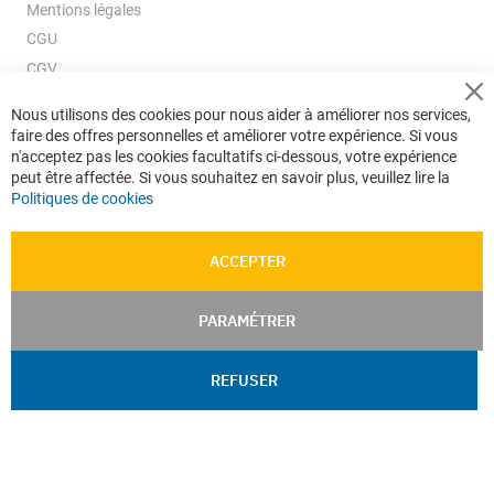
Mentions légales
CGU
CGV
CGV e-ccommerce
Cl
Nous utilisons des cookies pour nous aider à améliorer nos services,
Co
Données personnelles
faire des offres personnelles et améliorer votre expérience. Si vous
Ba
Confidentialité
n'acceptez pas les cookies facultatifs ci-dessous, votre expérience
peut être affectée. Si vous souhaitez en savoir plus, veuillez lire la
Plan du site
Politiques de cookies
ACCEPTER
PARAMÉTRER
REFUSER