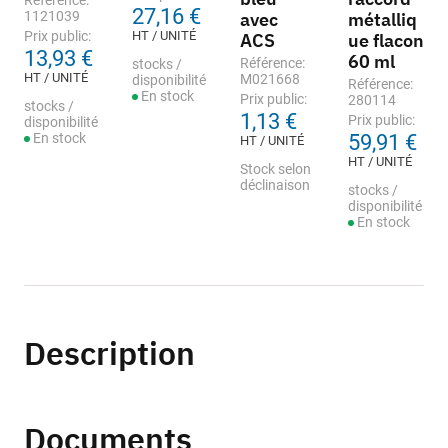
Référence:
27,16 €
1121039
avec
métalliq
Prix public:
HT / UNITÉ
ACS
ue flacon
13,93 €
60 ml
Référence:
stocks /
HT / UNITÉ
M021668
disponibilité
Référence:
En stock
Prix public:
280114
stocks /
1,13 €
Prix public:
disponibilité
En stock
59,91 €
HT / UNITÉ
HT / UNITÉ
Stock selon
déclinaison
stocks /
disponibilité
En stock
Description
Documents