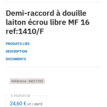
Skip
to
Demi-raccord à douille
the
laiton écrou libre MF 16
beginning
of
ref:1410/F
the
images
gallery
PRODUITS LIÉS
DESCRIPTION
DOCUMENTS
Référence
M021390
24,60 €
HT / UNITÉ