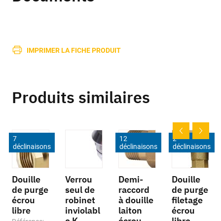
IMPRIMER LA FICHE PRODUIT
Produits similaires
7
12
2
déclinaisons
déclinaisons
déclinaisons
Douille
Verrou
Demi-
Douille
de purge
seul de
raccord
de purge
écrou
robinet
à douille
filetage
libre
inviolabl
laiton
écrou
e K
écrou
libre