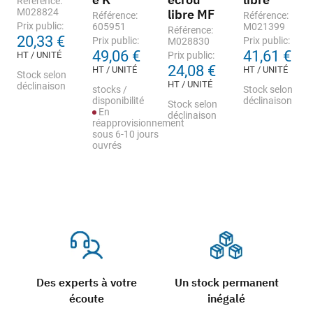
Référence:
M028824
libre MF
Référence:
Référence:
Prix public:
605951
M021399
Référence:
20,33 €
Prix public:
Prix public:
M028830
49,06 €
41,61 €
HT / UNITÉ
Prix public:
24,08 €
HT / UNITÉ
HT / UNITÉ
Stock selon
HT / UNITÉ
déclinaison
stocks /
Stock selon
disponibilité
déclinaison
Stock selon
En
déclinaison
réapprovisionnement
sous 6-10 jours
ouvrés
Des experts à votre
Un stock permanent
écoute
inégalé