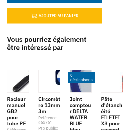
AJOUTER AU PANIER
Vous pourriez également
être intéressé par
6
déclinaisons
Racleur
Circomèt
Joint
Pâte
manuel
re 13mm
compteu
d'étanch
GB2
3m
r DELTA
éité
pour
WATER
FILETFI
Référence:
tube PE
665761
BLUE
X3 pour
Prix public:
bleu
raccord