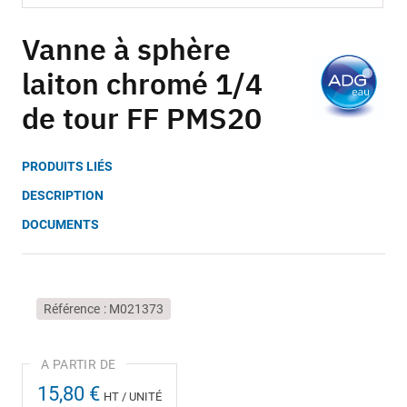
Skip
to
Vanne à sphère
the
laiton chromé 1/4
beginning
of
de tour FF PMS20
the
images
gallery
PRODUITS LIÉS
DESCRIPTION
DOCUMENTS
Référence
M021373
15,80 €
HT / UNITÉ