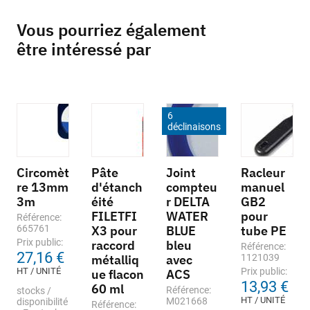
Vous pourriez également
être intéressé par
6
déclinaisons
Circomèt
Pâte
Joint
Racleur
re 13mm
d'étanch
compteu
manuel
3m
éité
r DELTA
GB2
FILETFI
WATER
pour
Référence:
665761
X3 pour
BLUE
tube PE
Prix public:
raccord
bleu
Référence:
27,16 €
métalliq
avec
1121039
HT / UNITÉ
Prix public:
ue flacon
ACS
13,93 €
60 ml
Référence:
stocks /
HT / UNITÉ
M021668
disponibilité
Référence: