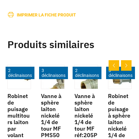
IMPRIMER LA FICHE PRODUIT
Produits similaires
2
3
2
3
déclinaisons
déclinaisons
déclinaisons
déclinaisons
Robinet
Vanne à
Vanne à
Robinet
de
sphère
sphère
de
puisage
laiton
laiton
puisage
multitou
nickelé
nickelé
à sphère
rs laiton
1/4 de
1/4 de
laiton
par
tour MF
tour MF
nickelé
volant
PMS50
réf:205P
1/4 de