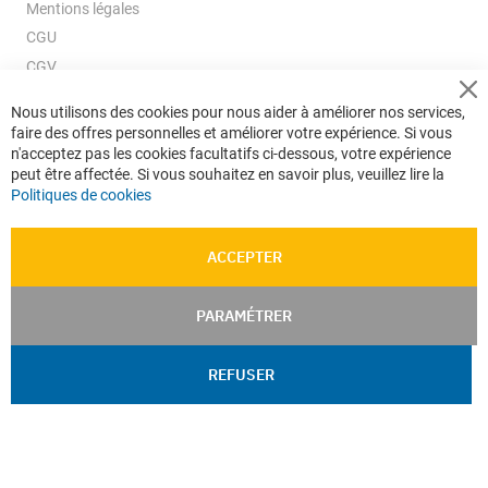
Mentions légales
CGU
CGV
CGV e-ccommerce
Cl
Nous utilisons des cookies pour nous aider à améliorer nos services,
Co
Données personnelles
faire des offres personnelles et améliorer votre expérience. Si vous
Ba
Confidentialité
n'acceptez pas les cookies facultatifs ci-dessous, votre expérience
peut être affectée. Si vous souhaitez en savoir plus, veuillez lire la
Plan du site
Politiques de cookies
ACCEPTER
PARAMÉTRER
REFUSER