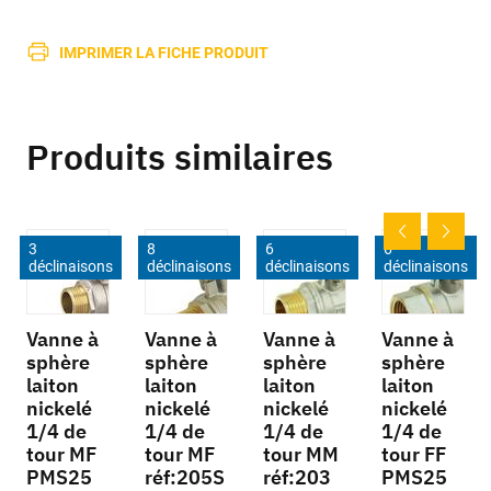
IMPRIMER LA FICHE PRODUIT
Produits similaires
3
8
6
6
déclinaisons
déclinaisons
déclinaisons
déclinaisons
Vanne à
Vanne à
Vanne à
Vanne à
sphère
sphère
sphère
sphère
laiton
laiton
laiton
laiton
nickelé
nickelé
nickelé
nickelé
1/4 de
1/4 de
1/4 de
1/4 de
tour MF
tour MF
tour MM
tour FF
PMS25
réf:205S
réf:203
PMS25