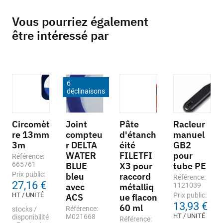
Vous pourriez également
être intéressé par
6
déclinaisons
Circomèt
Joint
Pâte
Racleur
re 13mm
compteu
d'étanch
manuel
3m
r DELTA
éité
GB2
WATER
FILETFI
pour
Référence:
665761
BLUE
X3 pour
tube PE
Prix public:
bleu
raccord
Référence:
27,16 €
avec
métalliq
1121039
HT / UNITÉ
Prix public:
ACS
ue flacon
13,93 €
60 ml
Référence:
stocks /
HT / UNITÉ
M021668
disponibilité
Référence: