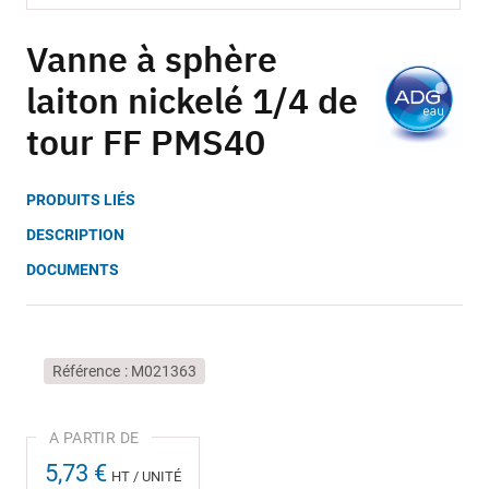
Skip
to
Vanne à sphère
the
laiton nickelé 1/4 de
beginning
of
tour FF PMS40
the
images
gallery
PRODUITS LIÉS
DESCRIPTION
DOCUMENTS
Référence
M021363
5,73 €
HT / UNITÉ