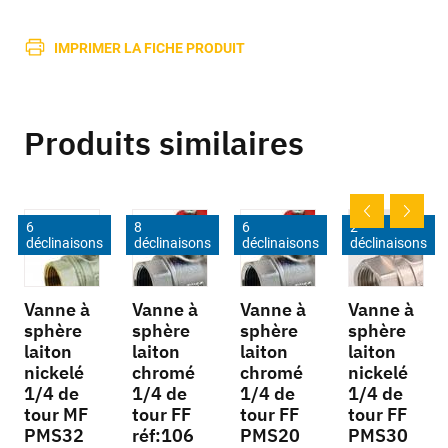
IMPRIMER LA FICHE PRODUIT
Produits similaires
6
8
6
2
déclinaisons
déclinaisons
déclinaisons
déclinaisons
Vanne à
Vanne à
Vanne à
Vanne à
sphère
sphère
sphère
sphère
laiton
laiton
laiton
laiton
nickelé
chromé
chromé
nickelé
1/4 de
1/4 de
1/4 de
1/4 de
tour MF
tour FF
tour FF
tour FF
PMS32
réf:106
PMS20
PMS30