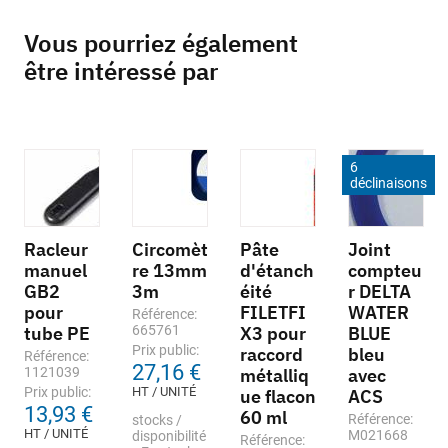
Vous pourriez également
être intéressé par
6
déclinaisons
Racleur
Circomèt
Pâte
Joint
manuel
re 13mm
d'étanch
compteu
GB2
3m
éité
r DELTA
pour
FILETFI
WATER
Référence:
tube PE
665761
X3 pour
BLUE
Prix public:
raccord
bleu
Référence:
27,16 €
1121039
métalliq
avec
Prix public:
HT / UNITÉ
ue flacon
ACS
13,93 €
60 ml
Référence:
stocks /
HT / UNITÉ
M021668
disponibilité
Référence: