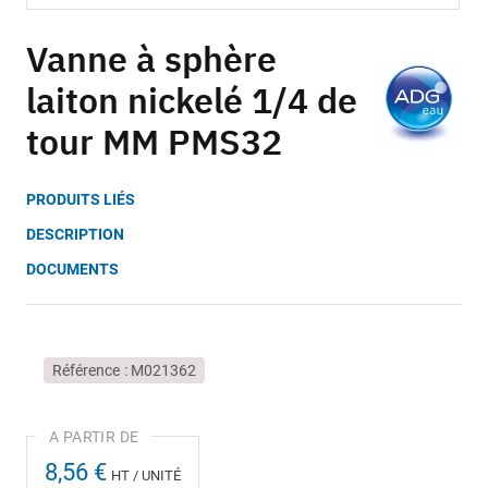
Skip
to
Vanne à sphère
the
laiton nickelé 1/4 de
beginning
of
tour MM PMS32
the
images
gallery
PRODUITS LIÉS
DESCRIPTION
DOCUMENTS
Référence
M021362
8,56 €
HT / UNITÉ