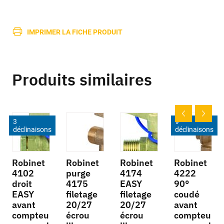
IMPRIMER LA FICHE PRODUIT
Produits similaires
3
9
déclinaisons
déclinaisons
Robinet
Robinet
Robinet
Robinet
4102
purge
4174
4222
droit
4175
EASY
90°
EASY
filetage
filetage
coudé
avant
20/27
20/27
avant
compteu
écrou
écrou
compteu