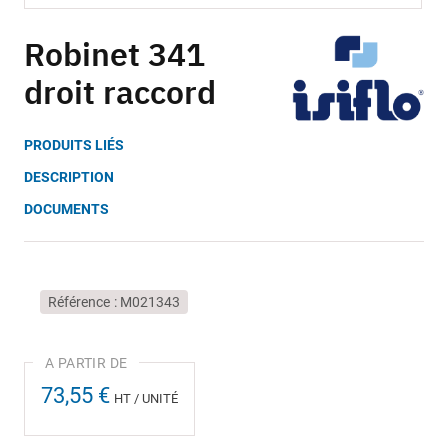
Skip
to
Robinet 341
the
droit raccord
beginning
of
the
PRODUITS LIÉS
images
gallery
DESCRIPTION
DOCUMENTS
Référence
M021343
73,55 €
HT / UNITÉ