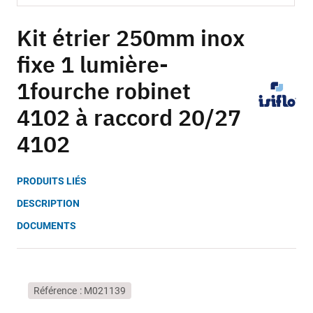
Skip
to
Kit étrier 250mm inox
the
fixe 1 lumière-
beginning
of
1fourche robinet
the
images
4102 à raccord 20/27
gallery
4102
PRODUITS LIÉS
DESCRIPTION
DOCUMENTS
Référence
M021139