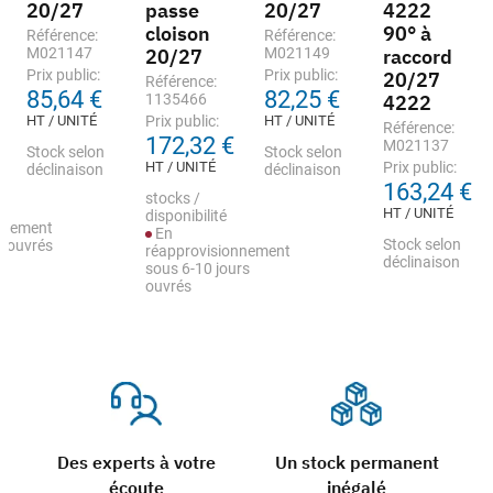
20/27
passe
20/27
4222
cloison
90° à
Référence:
Référence:
M021147
20/27
M021149
raccord
Prix public:
Prix public:
20/27
Référence:
85,64 €
82,25 €
1135466
4222
HT / UNITÉ
Prix public:
HT / UNITÉ
Référence:
172,32 €
M021137
Stock selon
Stock selon
HT / UNITÉ
Prix public:
déclinaison
déclinaison
163,24 €
stocks /
HT / UNITÉ
disponibilité
nnement
En
Stock selon
s ouvrés
réapprovisionnement
déclinaison
sous 6-10 jours
ouvrés
Des experts à votre
Un stock permanent
écoute
inégalé