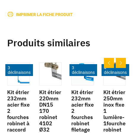
IMPRIMER LA FICHE PRODUIT
Produits similaires
3
3
4
déclinaisons
déclinaisons
déclinaisons
Kit étrier
Kit étrier
Kit étrier
Kit étrier
232mm
220mm
232mm
250mm
acier fixe
DN15
acier fixe
inox fixe
2
170
2
1
fourches
robinet
fourches
lumière-
robinet à
4102
robinet
1fourche
raccord
Ø32
filetage
robinet