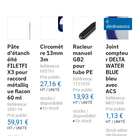
6
déclinaisons
Pâte
Circomèt
Racleur
Joint
d'étanch
re 13mm
manuel
compteu
éité
3m
GB2
r DELTA
FILETFI
pour
WATER
Référence:
X3 pour
665761
tube PE
BLUE
Prix public:
raccord
bleu
Référence:
27,16 €
métalliq
1121039
avec
HT / UNITÉ
Prix public:
ue flacon
ACS
13,93 €
60 ml
Référence:
stocks /
HT / UNITÉ
M021668
disponibilité
Référence:
En stock
Prix public:
280114
stocks /
1,13 €
Prix public:
disponibilité
59,91 €
En stock
HT / UNITÉ
HT / UNITÉ
Stock selon
déclinaison