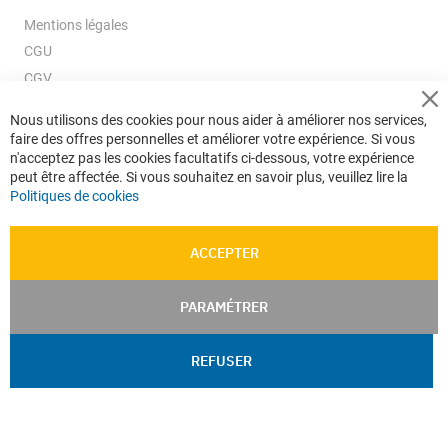
Mentions légales
CGU
CGV
CGV e-ccommerce
Cl
Nous utilisons des cookies pour nous aider à améliorer nos services,
Co
Données personnelles
faire des offres personnelles et améliorer votre expérience. Si vous
Ba
Confidentialité
n'acceptez pas les cookies facultatifs ci-dessous, votre expérience
peut être affectée. Si vous souhaitez en savoir plus, veuillez lire la
Plan du site
Politiques de cookies
ACCEPTER
PARAMÉTRER
REFUSER