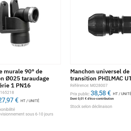
e murale 90° de
Manchon universel de
ion Ø025 taraudage
transition PHILMAC U
érie 1 PN16
Référence: M028007
38,58 €
1165218
Prix public:
HT / UNIT
27,97 €
Dont 0,01 € d'éco-contribution
HT / UNITÉ
Stock selon déclinaison
onibilité
visionnement sous 6-10 jours