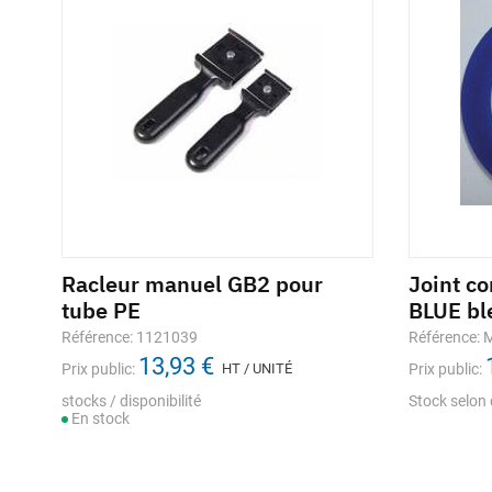
Racleur manuel GB2 pour
Joint c
tube PE
BLUE bl
Référence: 1121039
Référence:
13,93 €
Prix public:
HT / UNITÉ
Prix public:
stocks / disponibilité
Stock selon 
En stock