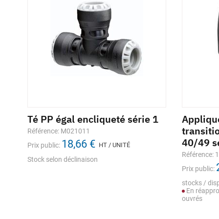
n
Té PP égal encliqueté série 1
Appliqu
transit
Référence: M021011
40/49 s
18,66 €
Prix public:
HT / UNITÉ
Référence: 
Stock selon déclinaison
Prix public:
stocks / disp
En réappro
ouvrés