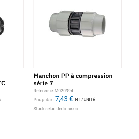
Manchon PP à compression
Ma
TC
série 7
mu
AD
Référence: M020994
7,43 €
Réf
É
Prix public:
HT / UNITÉ
Prix
Stock selon déclinaison
Sto