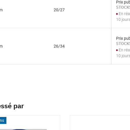
Prix pub
STOCKS
mm
20/27
En réa
10 jour
Prix pub
STOCKS
mm
26/34
En réa
10 jour
essé par
ons