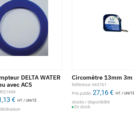
ompteur DELTA WATER
Circomètre 13mm 3m
eu avec ACS
Référence: 665761
27,16 €
 M021668
Prix public:
HT / UNIT
1,13 €
HT / UNITÉ
stocks / disponibilité
En stock
déclinaison