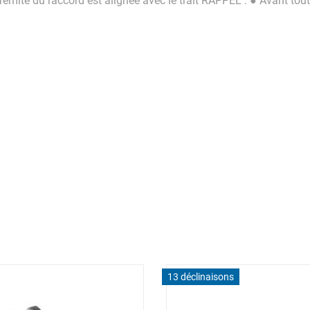
extrémité du raccord est alignée avec le trait RAPPEL : ● Avant to
13 déclinaisons