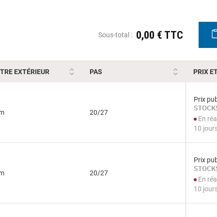
0,00 € TTC
Sous-total :
TRE EXTÉRIEUR
PAS
PRIX E
Prix pub
STOCKS
mm
20/27
En réa
10 jour
Prix pub
STOCKS
mm
20/27
En réa
10 jour