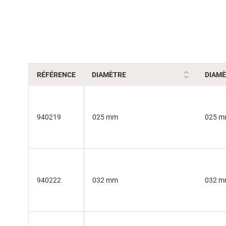
beginning
of
the
images
gallery
RÉFÉRENCE
DIAMÈTRE
DIAMÈ
940219
025 mm
025 
940222
032 mm
032 