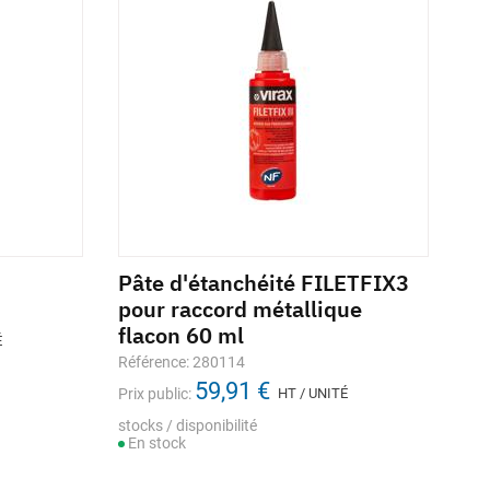
Pâte d'étanchéité FILETFIX3
pour raccord métallique
flacon 60 ml
É
Référence: 280114
59,91 €
Prix public:
HT / UNITÉ
stocks / disponibilité
En stock