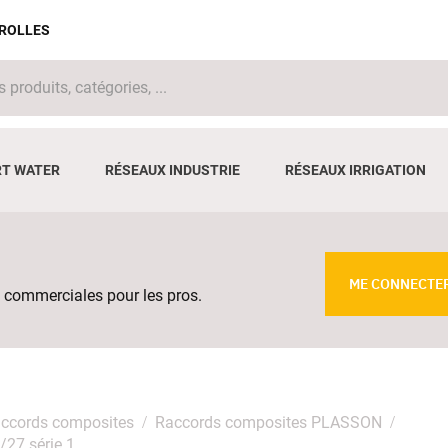
IROLLES
T WATER
RÉSEAUX INDUSTRIE
RÉSEAUX IRRIGATION
ME CONNECTE
 commerciales pour les pros.
ccords composites
Raccords composites PLASSON
/27 série 1