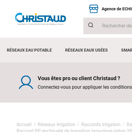
Agence de ECH
RÉSEAUX EAU POTABLE
RÉSEAUX EAUX USÉES
SMAR
Vous êtes pro ou client Christaud ?
Connectez-vous pour appliquer les conditions
Accueil
Réseaux Irrigation
Raccords irrigation
Ra
Raccord PP encliqueté de transition taraudage laiton 20