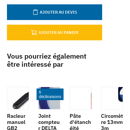
AJOUTER AU DEVIS
AJOUTER AU PANIER
Vous pourriez également
être intéressé par
6
déclinaisons
Racleur
Joint
Pâte
Circomèt
manuel
compteu
d'étanch
re 13mm
GB2
r DELTA
éité
3m