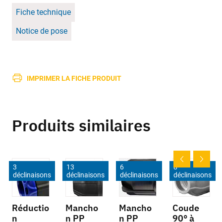
Fiche technique
Notice de pose
IMPRIMER LA FICHE PRODUIT
Produits similaires
3
13
6
8
déclinaisons
déclinaisons
déclinaisons
déclinaisons
Réductio
Mancho
Mancho
Coude
n
n PP
n PP
90° à