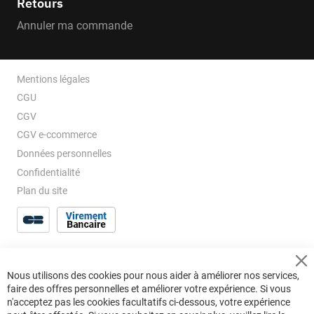
Retours
Annuler ma commande
Mentions légales
CGU
CGV
CGV e-ccommerce
Données personnelles
Confidentialité
Plan du site
Cl
Nous utilisons des cookies pour nous aider à améliorer nos services,
Co
faire des offres personnelles et améliorer votre expérience. Si vous
Ba
n'acceptez pas les cookies facultatifs ci-dessous, votre expérience