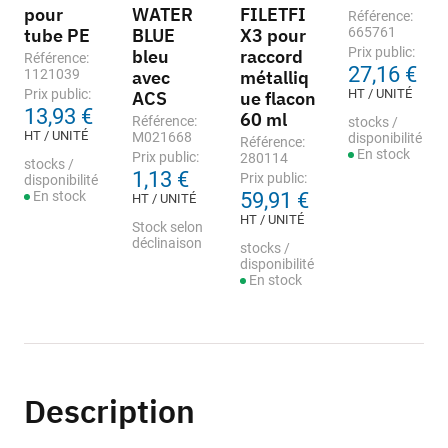
pour
WATER
FILETFI
Référence:
tube PE
BLUE
X3 pour
665761
Prix public:
bleu
raccord
Référence:
27,16 €
1121039
avec
métalliq
Prix public:
HT / UNITÉ
ACS
ue flacon
13,93 €
60 ml
Référence:
stocks /
HT / UNITÉ
M021668
disponibilité
Référence:
En stock
Prix public:
280114
stocks /
1,13 €
Prix public:
disponibilité
En stock
59,91 €
HT / UNITÉ
HT / UNITÉ
Stock selon
déclinaison
stocks /
disponibilité
En stock
Description