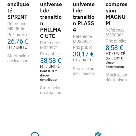
enclique
universe
universe
compres
té
l de
l de
sion
SPRINT
transitio
transitio
MAGNU
n
n PLASS
M
Référence:
M028066
PHILMA
4
Référence:
Prix public:
C UTC
M028081
Référence:
26,76 €
Prix public:
M020987
Référence:
8,58 €
HT / UNITÉ
Prix public:
M020971
30,17 €
Prix public:
HT / UNITÉ
Stock selon
Dont 0,01 €
38,58 €
HT / UNITÉ
déclinaison
d'éco-
HT / UNITÉ
contribution
Stock selon
Dont 0,01 €
déclinaison
Stock selon
d'éco-
contribution
déclinaison
Stock selon
déclinaison