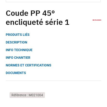
Skip
to
Coude PP 45°
the
encliqueté série 1
beginning
of
the
PRODUITS LIÉS
images
gallery
DESCRIPTION
INFO TECHNIQUE
INFO CHANTIER
NORMES ET CERTIFICATIONS
DOCUMENTS
Référence
M021004