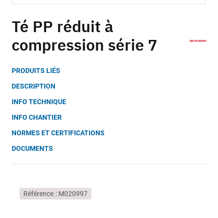
Skip
to
Té PP réduit à
the
compression série 7
beginning
of
the
PRODUITS LIÉS
images
gallery
DESCRIPTION
INFO TECHNIQUE
INFO CHANTIER
NORMES ET CERTIFICATIONS
DOCUMENTS
Référence
M020997