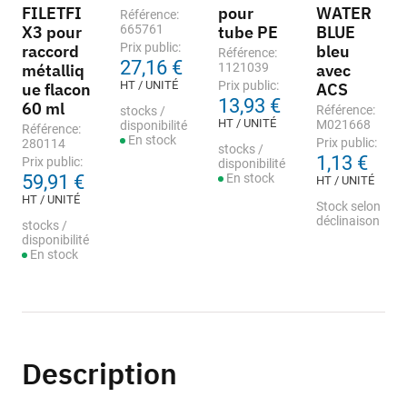
FILETFI
pour
WATER
Référence:
X3 pour
665761
tube PE
BLUE
Prix public:
raccord
bleu
Référence:
27,16 €
métalliq
1121039
avec
HT / UNITÉ
Prix public:
ue flacon
ACS
13,93 €
60 ml
Référence:
stocks /
HT / UNITÉ
M021668
disponibilité
Référence:
En stock
Prix public:
280114
stocks /
1,13 €
Prix public:
disponibilité
59,91 €
En stock
HT / UNITÉ
HT / UNITÉ
Stock selon
déclinaison
stocks /
disponibilité
En stock
Description