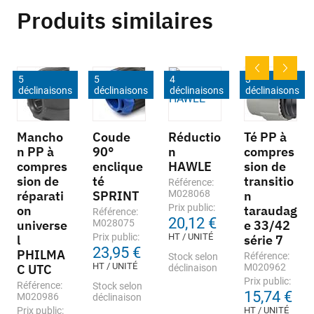
Produits similaires
5
5
4
3
déclinaisons
déclinaisons
déclinaisons
déclinaisons
Mancho
Coude
Réductio
Té PP à
n PP à
90°
n
compres
compres
enclique
HAWLE
sion de
sion de
té
transitio
Référence:
réparati
SPRINT
M028068
n
Prix public:
on
taraudag
Référence:
20,12 €
universe
M028075
e 33/42
Prix public:
HT / UNITÉ
l
série 7
23,95 €
PHILMA
Référence:
Stock selon
HT / UNITÉ
C UTC
M020962
déclinaison
Prix public:
Référence:
Stock selon
15,74 €
M020986
déclinaison
Prix public:
HT / UNITÉ