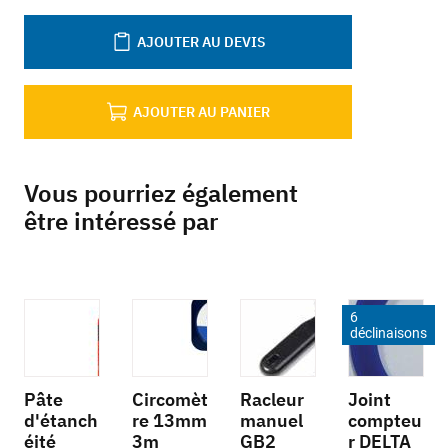
AJOUTER AU DEVIS
AJOUTER AU PANIER
Vous pourriez également
être intéressé par
6
déclinaisons
Pâte
Circomèt
Racleur
Joint
d'étanch
re 13mm
manuel
compteu
éité
3m
GB2
r DELTA